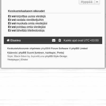
Hyppää
Keskustelualueen oikeudet
Et voi
kirjoittaa uusia viestejä
Et voi
vastata viestiketjuihin
Et voi
muokata omia viestejäsi
Et voi
poistaa omia viestejäsi
Et voi
lähettää liitetiedostoja
Etusivu
Kaikki ajat ovat
UTC+03:00
Keskustelufoorumin ohjelmisto
phpBB
® Forum Software © phpBB Limited
Käännös: phpBB Suomi (lurttinen, harritapio, Pettis)
Style: Black-Silver by Joyce&Luna
phpBB-Style-Design
Yksityisyys
|
Ehdot