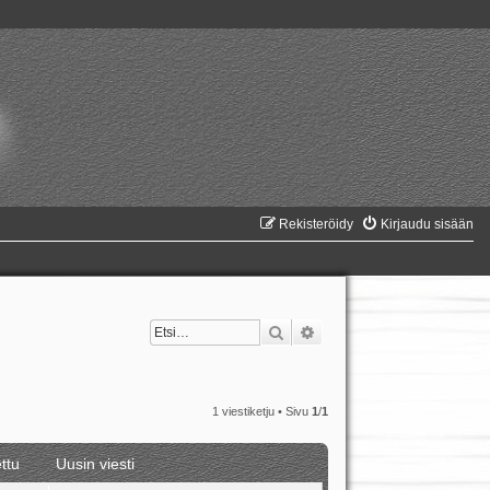
Rekisteröidy
Kirjaudu sisään
Etsi
Tarkennettu haku
1 viestiketju • Sivu
1
/
1
ttu
Uusin viesti