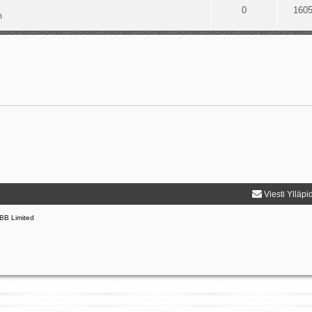
0
160
m
Viesti Ylläpi
BB Limited