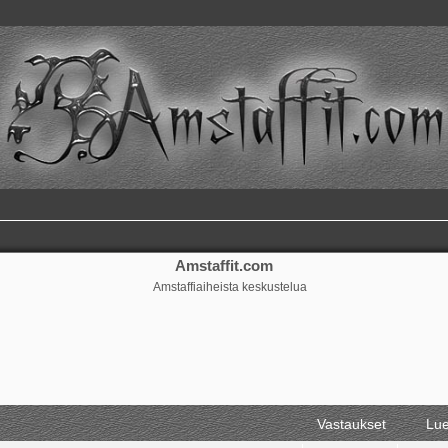
Amstaffit.com
Amstaffiaiheista keskustelua
ennettu haku
Vastaukset
Lue