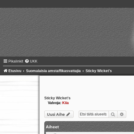
Pikalinkit
UKK
Etusivu
Suomalaisia amstaffikasvattajia
Sticky Wicket's
Sticky Wicket's
Valvoja:
Kiia
Etsi
Tark
Uusi Aihe
Aiheet