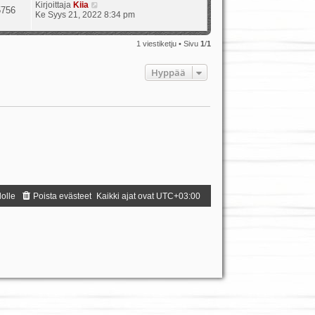
Kirjoittaja
Kiia
5756
Ke Syys 21, 2022 8:34 pm
1 viestiketju • Sivu
1
/
1
Hyppää
dolle
Poista evästeet
Kaikki ajat ovat
UTC+03:00