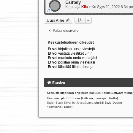
Esittely
Kirjoittaja
Kiia
»
Ke Syys 21, 2022 8:34 p
Uusi Aihe
Palaa etusivulle
Keskustelualueen oikeudet
Et voi
kirjoittaa uusia viestejä
Et voi
vastata viestiketjuihin
Et voi
muokata omia viestejäsi
Et voi
poistaa omia viestejäsi
Et voi
lähettää liitetiedostoja
Etusivu
Keskustelufoorumin ohjelmisto
phpBB
® Forum Software © php
Käännös: phpBB Suomi (lurttinen, harritapio, Pettis)
Style: Black-Silver by Joyce&Luna
phpBB-Style-Design
Yksityisyys
|
Ehdot