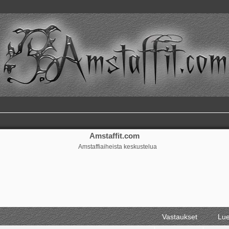
Amstaffit.com
Amstaffiaiheista keskustelua
ennettu haku
Vastaukset
Lue