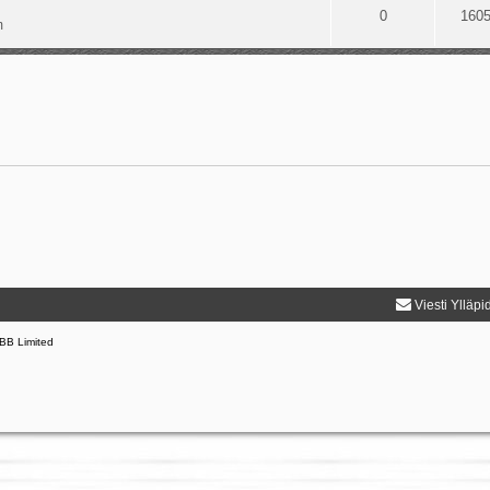
0
160
m
Viesti Ylläpi
BB Limited