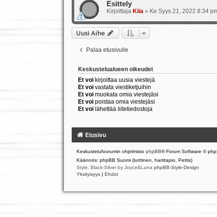
Esittely
Kirjoittaja
Kiia
»
Ke Syys 21, 2022 8:34 p
Uusi Aihe
Palaa etusivulle
Keskustelualueen oikeudet
Et voi
kirjoittaa uusia viestejä
Et voi
vastata viestiketjuihin
Et voi
muokata omia viestejäsi
Et voi
poistaa omia viestejäsi
Et voi
lähettää liitetiedostoja
Etusivu
Keskustelufoorumin ohjelmisto
phpBB
® Forum Software © php
Käännös: phpBB Suomi (lurttinen, harritapio, Pettis)
Style: Black-Silver by Joyce&Luna
phpBB-Style-Design
Yksityisyys
|
Ehdot