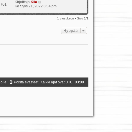
Kirjoittaja
Kiia
5761
Ke Syys 21, 2022 8:34 pm
1 viestiketju • Sivu
1
/
1
Hyppää
dolle
Poista evästeet
Kaikki ajat ovat
UTC+03:00