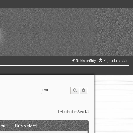
Rekisteröidy
Kirjaudu sisään
Etsi
Tarkennettu haku
1 viestiketju • Sivu
1
/
1
ttu
Uusin viesti