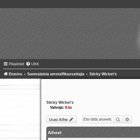
Pikalinkit
UKK
Etusivu
Suomalaisia amstaffikasvattajia
Sticky Wicket's
Sticky Wicket's
Valvoja:
Kiia
Etsi
Tark
Uusi Aihe
Aiheet