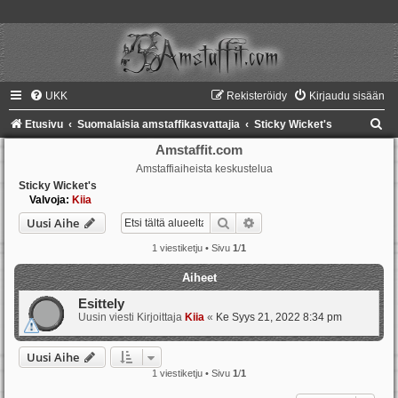
UKK
Rekisteröidy
Kirjaudu sisään
E
Etusivu
Suomalaisia amstaffikasvattajia
Sticky Wicket's
t
Amstaffit.com
Amstaffiaiheista keskustelua
s
Sticky Wicket's
i
Valvoja:
Kiia
Etsi
Tarkennettu haku
Uusi Aihe
1 viestiketju • Sivu
1
/
1
Aiheet
Esittely
Uusin viesti Kirjoittaja
Kiia
«
Ke Syys 21, 2022 8:34 pm
Uusi Aihe
1 viestiketju • Sivu
1
/
1