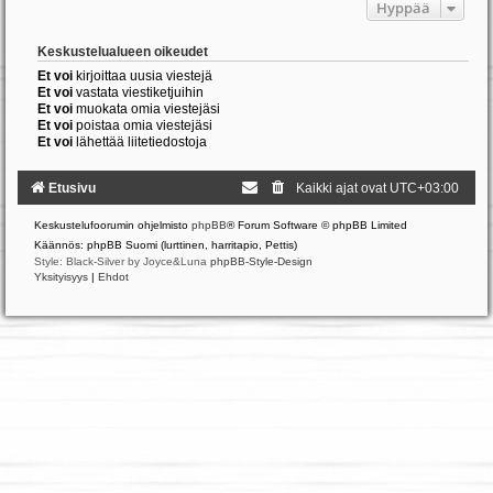
Hyppää
Keskustelualueen oikeudet
Et voi
kirjoittaa uusia viestejä
Et voi
vastata viestiketjuihin
Et voi
muokata omia viestejäsi
Et voi
poistaa omia viestejäsi
Et voi
lähettää liitetiedostoja
Etusivu
Kaikki ajat ovat
UTC+03:00
Keskustelufoorumin ohjelmisto
phpBB
® Forum Software © phpBB Limited
Käännös: phpBB Suomi (lurttinen, harritapio, Pettis)
Style: Black-Silver by Joyce&Luna
phpBB-Style-Design
Yksityisyys
|
Ehdot