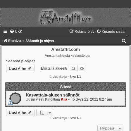
UKK
Rekisteröidy
Kirjaudu sisään
E
Etusivu
Säännöt ja ohjeet
t
Amstaffit.com
Amstaffiaiheista keskustelua
s
Säännöt ja ohjeet
i
Etsi
Tarkennettu haku
Uusi Aihe
1 viestiketju • Sivu
1
/
1
Aiheet
Kasvattaja-alueen säännöt
Uusin viesti Kirjoittaja
Kiia
«
To Syys 22, 2022 8:27 am
Uusi Aihe
1 viestiketju • Sivu
1
/
1
Hyppää