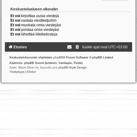
Keskustelualueen oikeudet
Et voi
kirjoittaa uusia viestejä
Et voi
vastata viestiketjuihin
Et voi
muokata omia viestejäsi
Et voi
poistaa omia viestejäsi
Et voi
lähettää liitetiedostoja
Etusivu
Kaikki ajat ovat
UTC+03:00
Keskustelufoorumin ohjelmisto
phpBB
® Forum Software © phpBB Limited
Käännös: phpBB Suomi (lurttinen, harritapio, Pettis)
Style: Black-Silver by Joyce&Luna
phpBB-Style-Design
Yksityisyys
|
Ehdot