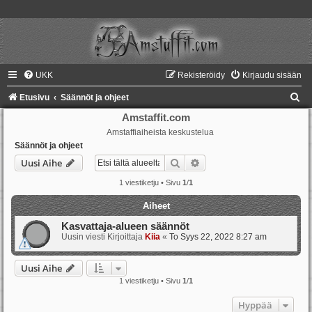
UKK
Rekisteröidy
Kirjaudu sisään
E
Etusivu
Säännöt ja ohjeet
t
Amstaffit.com
Amstaffiaiheista keskustelua
s
Säännöt ja ohjeet
i
Etsi
Tarkennettu haku
Uusi Aihe
1 viestiketju • Sivu
1
/
1
Aiheet
Kasvattaja-alueen säännöt
Uusin viesti Kirjoittaja
Kiia
«
To Syys 22, 2022 8:27 am
Uusi Aihe
1 viestiketju • Sivu
1
/
1
Hyppää