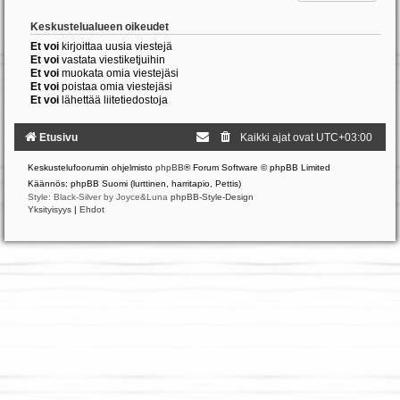
Keskustelualueen oikeudet
Et voi
kirjoittaa uusia viestejä
Et voi
vastata viestiketjuihin
Et voi
muokata omia viestejäsi
Et voi
poistaa omia viestejäsi
Et voi
lähettää liitetiedostoja
Etusivu
Kaikki ajat ovat
UTC+03:00
Keskustelufoorumin ohjelmisto
phpBB
® Forum Software © phpBB Limited
Käännös: phpBB Suomi (lurttinen, harritapio, Pettis)
Style: Black-Silver by Joyce&Luna
phpBB-Style-Design
Yksityisyys
|
Ehdot