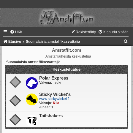
UKK
Rekisteröidy
Kirjaudu sisään
E
Etusivu
Suomalaisia amstaffikasvattajia
t
Amstaffit.com
Amstaffiaiheista keskustelua
s
Suomalaisia amstaffikasvattajia
i
Keskustelualue
Polar Express
Valvoja:
Tsuki
Sticky Wicket's
www.stickywicket.fi
Valvoja:
Kiia
Aiheet:
1
Tailshakers