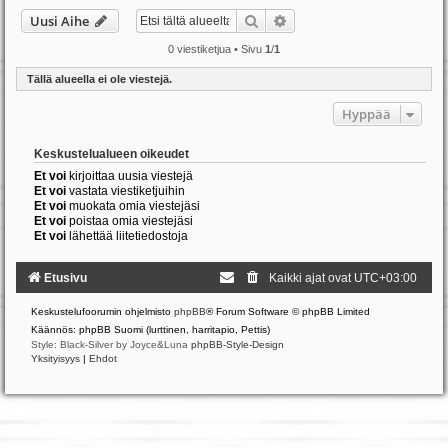
Etsi
Tarkennettu haku
Uusi Aihe
0 viestiketjua • Sivu
1
/
1
Tällä alueella ei ole viestejä.
Hyppää
Keskustelualueen oikeudet
Et voi
kirjoittaa uusia viestejä
Et voi
vastata viestiketjuihin
Et voi
muokata omia viestejäsi
Et voi
poistaa omia viestejäsi
Et voi
lähettää liitetiedostoja
Etusivu
Kaikki ajat ovat
UTC+03:00
Keskustelufoorumin ohjelmisto
phpBB
® Forum Software © phpBB Limited
Käännös: phpBB Suomi (lurttinen, harritapio, Pettis)
Style: Black-Silver by Joyce&Luna
phpBB-Style-Design
Yksityisyys
|
Ehdot