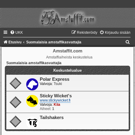
UKK
Rekisteröidy
Kirjaudu sisään
E
Etusivu
Suomalaisia amstaffikasvattajia
t
Amstaffit.com
Amstaffiaiheista keskustelua
s
Suomalaisia amstaffikasvattajia
i
Keskustelualue
Polar Express
Valvoja:
Tsuki
Sticky Wicket's
www.stickywicket.fi
Valvoja:
Kiia
Aiheet:
1
Tailshakers