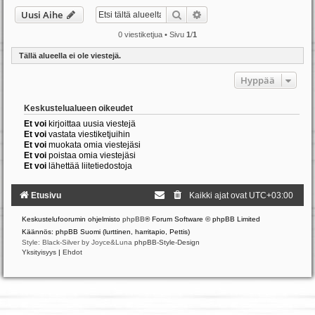
Etsi
Tarkennettu haku
Uusi Aihe
0 viestiketjua • Sivu
1
/
1
Tällä alueella ei ole viestejä.
Hyppää
Keskustelualueen oikeudet
Et voi
kirjoittaa uusia viestejä
Et voi
vastata viestiketjuihin
Et voi
muokata omia viestejäsi
Et voi
poistaa omia viestejäsi
Et voi
lähettää liitetiedostoja
Etusivu
Kaikki ajat ovat
UTC+03:00
Keskustelufoorumin ohjelmisto
phpBB
® Forum Software © phpBB Limited
Käännös: phpBB Suomi (lurttinen, harritapio, Pettis)
Style: Black-Silver by Joyce&Luna
phpBB-Style-Design
Yksityisyys
|
Ehdot