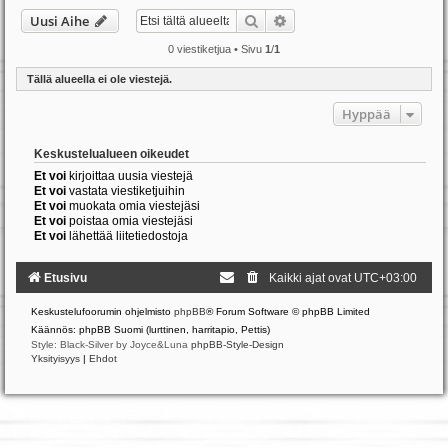
Etsi
Tarkennettu haku
Uusi Aihe
0 viestiketjua • Sivu
1
/
1
Tällä alueella ei ole viestejä.
Hyppää
Keskustelualueen oikeudet
Et voi
kirjoittaa uusia viestejä
Et voi
vastata viestiketjuihin
Et voi
muokata omia viestejäsi
Et voi
poistaa omia viestejäsi
Et voi
lähettää liitetiedostoja
Etusivu
Kaikki ajat ovat
UTC+03:00
Keskustelufoorumin ohjelmisto
phpBB
® Forum Software © phpBB Limited
Käännös: phpBB Suomi (lurttinen, harritapio, Pettis)
Style: Black-Silver by Joyce&Luna
phpBB-Style-Design
Yksityisyys
|
Ehdot