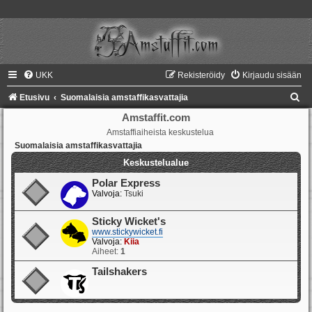
UKK
Rekisteröidy
Kirjaudu sisään
E
Etusivu
Suomalaisia amstaffikasvattajia
t
Amstaffit.com
Amstaffiaiheista keskustelua
s
Suomalaisia amstaffikasvattajia
i
Keskustelualue
Polar Express
Valvoja:
Tsuki
Sticky Wicket's
www.stickywicket.fi
Valvoja:
Kiia
Aiheet:
1
Tailshakers