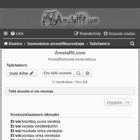
UKK
Rekisteröidy
Kirjaudu sisään
E
Etusivu
Suomalaisia amstaffikasvattajia
Tailshakers
t
Amstaffit.com
Amstaffiaiheista keskustelua
s
Tailshakers
i
Etsi
Tarkennettu haku
Uusi Aihe
0 viestiketjua • Sivu
1
/
1
Tällä alueella ei ole viestejä.
Hyppää
Keskustelualueen oikeudet
Et voi
kirjoittaa uusia viestejä
Et voi
vastata viestiketjuihin
Et voi
muokata omia viestejäsi
Et voi
poistaa omia viestejäsi