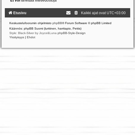
Et voi
lähettää liitetiedostoja
Etusivu
Kaikki ajat ovat
UTC+03:00
Keskustelufoorumin ohjelmisto
phpBB
® Forum Software © phpBB Limited
Käännös: phpBB Suomi (lurttinen, harritapio, Pettis)
Style: Black-Silver by Joyce&Luna
phpBB-Style-Design
Yksityisyys
|
Ehdot