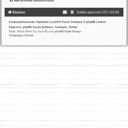
Et voi
lähettää liitetiedostoja
Etusivu
Kaikki ajat ovat
UTC+03:00
Keskustelufoorumin ohjelmisto
phpBB
® Forum Software © phpBB Limited
Käännös: phpBB Suomi (lurttinen, harritapio, Pettis)
Style: Black-Silver by Joyce&Luna
phpBB-Style-Design
Yksityisyys
|
Ehdot