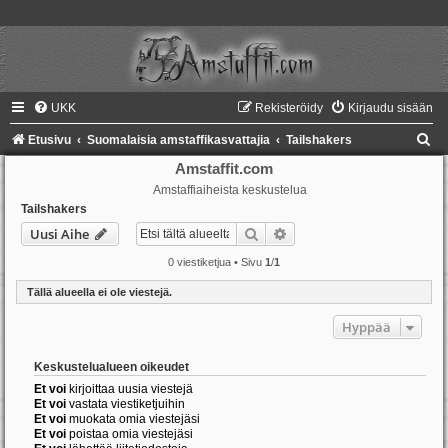
UKK
Rekisteröidy
Kirjaudu sisään
E
Etusivu
Suomalaisia amstaffikasvattajia
Tailshakers
t
Amstaffit.com
Amstaffiaiheista keskustelua
s
Tailshakers
i
Etsi
Tarkennettu haku
Uusi Aihe
0 viestiketjua • Sivu
1
/
1
Tällä alueella ei ole viestejä.
Hyppää
Keskustelualueen oikeudet
Et voi
kirjoittaa uusia viestejä
Et voi
vastata viestiketjuihin
Et voi
muokata omia viestejäsi
Et voi
poistaa omia viestejäsi