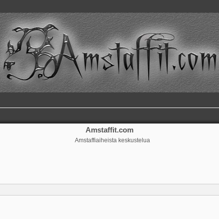
Amstaffit.com
Amstaffiaiheista keskustelua
ennettu haku