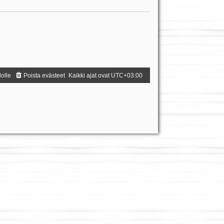
dolle
Poista evästeet
Kaikki ajat ovat
UTC+03:00