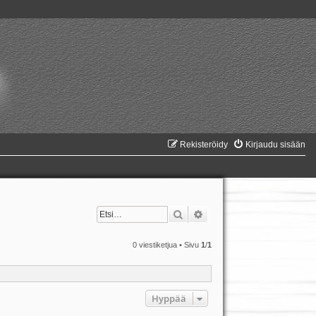
Rekisteröidy
Kirjaudu sisään
Etsi
Tarkennettu haku
0 viestiketjua • Sivu
1
/
1
Hyppää