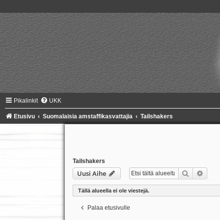
Pikalinkit
UKK
Etusivu
Suomalaisia amstaffikasvattajia
Tailshakers
Tailshakers
Etsi
Tark
Uusi Aihe
Tällä alueella ei ole viestejä.
Palaa etusivulle