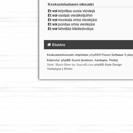
Keskustelualueen oikeudet
Et voi
kirjoittaa uusia viestejä
Et voi
vastata viestiketjuihin
Et voi
muokata omia viestejäsi
Et voi
poistaa omia viestejäsi
Et voi
lähettää liitetiedostoja
Etusivu
Keskustelufoorumin ohjelmisto
phpBB
® Forum Software © php
Käännös: phpBB Suomi (lurttinen, harritapio, Pettis)
Style: Black-Silver by Joyce&Luna
phpBB-Style-Design
Yksityisyys
|
Ehdot