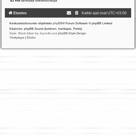
Et voi
lähettää liitetiedostoja
Etusivu
Kaikki ajat ovat
UTC+03:00
Keskustelufoorumin ohjelmisto
phpBB
® Forum Software © phpBB Limited
Käännös: phpBB Suomi (lurttinen, harritapio, Pettis)
Style: Black-Silver by Joyce&Luna
phpBB-Style-Design
Yksityisyys
|
Ehdot