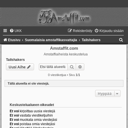
UKK
Rekisteröidy
Kirjaudu sisään
E
Etusivu
Suomalaisia amstaffikasvattajia
Tailshakers
t
Amstaffit.com
Amstaffiaiheista keskustelua
s
Tailshakers
i
Etsi
Tarkennettu haku
Uusi Aihe
0 viestiketjua • Sivu
1
/
1
Tällä alueella ei ole viestejä.
Hyppää
Keskustelualueen oikeudet
Et voi
kirjoittaa uusia viestejä
Et voi
vastata viestiketjuihin
Et voi
muokata omia viestejäsi
Et voi
poistaa omia viestejäsi