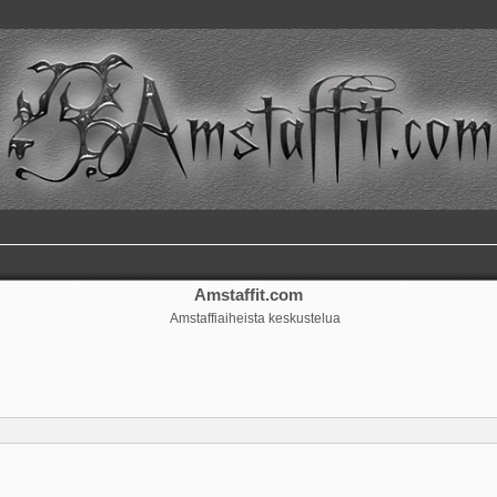
Amstaffit.com
Amstaffiaiheista keskustelua
ennettu haku