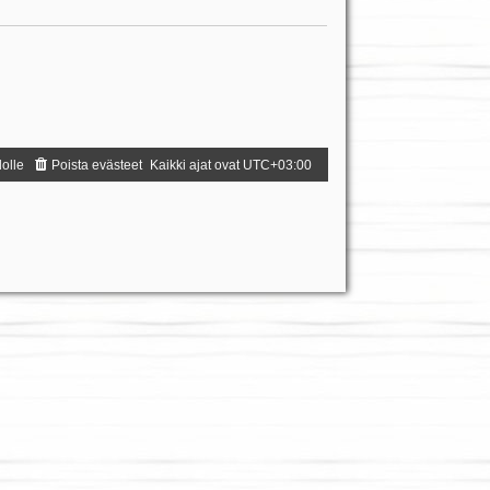
dolle
Poista evästeet
Kaikki ajat ovat
UTC+03:00