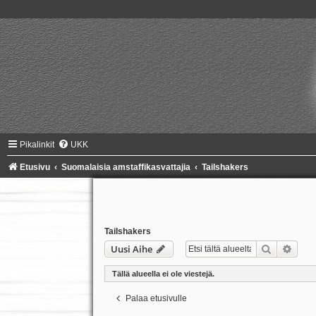
Pikalinkit
UKK
Etusivu
Suomalaisia amstaffikasvattajia
Tailshakers
Tailshakers
Etsi
Tark
Uusi Aihe
Tällä alueella ei ole viestejä.
Palaa etusivulle