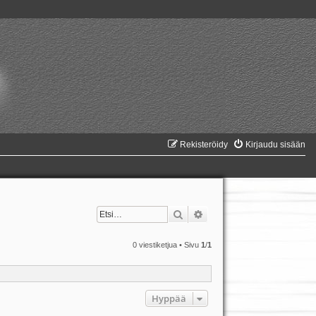
Rekisteröidy
Kirjaudu sisään
Etsi
Tarkennettu haku
0 viestiketjua • Sivu
1
/
1
Hyppää