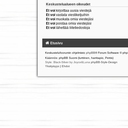
Keskustelualueen oikeudet
Et voi
kirjoittaa uusia viestejä
Et voi
vastata viestiketjuihin
Et voi
muokata omia viestejäsi
Et voi
poistaa omia viestejäsi
Et voi
lähettää liitetiedostoja
Etusivu
Keskustelufoorumin ohjelmisto
phpBB
® Forum Software © php
Käännös: phpBB Suomi (lurttinen, harritapio, Pettis)
Style: Black-Silver by Joyce&Luna
phpBB-Style-Design
Yksityisyys
|
Ehdot