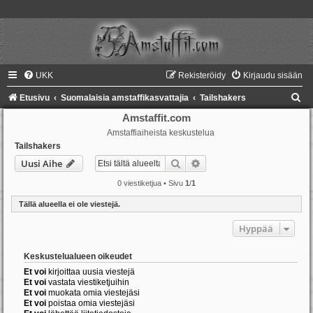
UKK
Rekisteröidy
Kirjaudu sisään
E
Etusivu
Suomalaisia amstaffikasvattajia
Tailshakers
t
Amstaffit.com
Amstaffiaiheista keskustelua
s
Tailshakers
i
Etsi
Tarkennettu haku
Uusi Aihe
0 viestiketjua • Sivu
1
/
1
Tällä alueella ei ole viestejä.
Hyppää
Keskustelualueen oikeudet
Et voi
kirjoittaa uusia viestejä
Et voi
vastata viestiketjuihin
Et voi
muokata omia viestejäsi
Et voi
poistaa omia viestejäsi