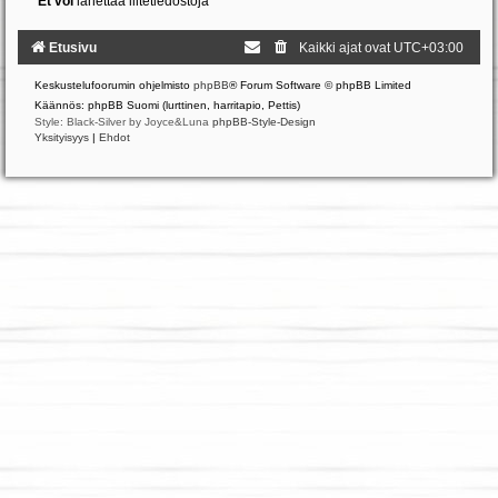
Et voi
lähettää liitetiedostoja
Etusivu
Kaikki ajat ovat
UTC+03:00
Keskustelufoorumin ohjelmisto
phpBB
® Forum Software © phpBB Limited
Käännös: phpBB Suomi (lurttinen, harritapio, Pettis)
Style: Black-Silver by Joyce&Luna
phpBB-Style-Design
Yksityisyys
|
Ehdot