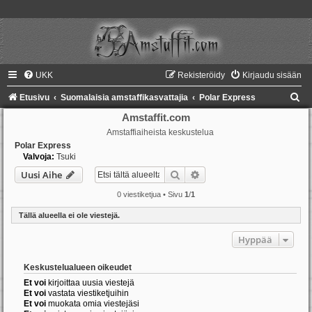
UKK
Rekisteröidy
Kirjaudu sisään
E
Etusivu
Suomalaisia amstaffikasvattajia
Polar Express
t
Amstaffit.com
Amstaffiaiheista keskustelua
s
Polar Express
i
Valvoja:
Tsuki
Etsi
Tarkennettu haku
Uusi Aihe
0 viestiketjua • Sivu
1
/
1
Tällä alueella ei ole viestejä.
Hyppää
Keskustelualueen oikeudet
Et voi
kirjoittaa uusia viestejä
Et voi
vastata viestiketjuihin
Et voi
muokata omia viestejäsi