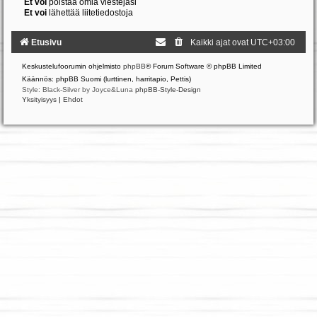
Et voi
poistaa omia viestejäsi
Et voi
lähettää liitetiedostoja
Etusivu
Kaikki ajat ovat
UTC+03:00
Keskustelufoorumin ohjelmisto
phpBB
® Forum Software © phpBB Limited
Käännös: phpBB Suomi (lurttinen, harritapio, Pettis)
Style: Black-Silver by Joyce&Luna
phpBB-Style-Design
Yksityisyys
|
Ehdot