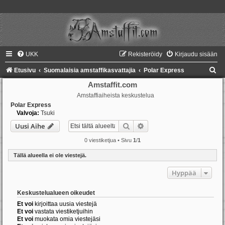
UKK
Rekisteröidy
Kirjaudu sisään
E
Etusivu
Suomalaisia amstaffikasvattajia
Polar Express
t
Amstaffit.com
Amstaffiaiheista keskustelua
s
Polar Express
i
Valvoja:
Tsuki
Etsi
Tarkennettu haku
Uusi Aihe
0 viestiketjua • Sivu
1
/
1
Tällä alueella ei ole viestejä.
Hyppää
Keskustelualueen oikeudet
Et voi
kirjoittaa uusia viestejä
Et voi
vastata viestiketjuihin
Et voi
muokata omia viestejäsi