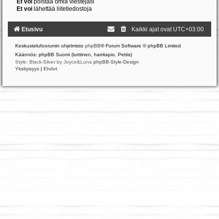
Et voi
poistaa omia viestejäsi
Et voi
lähettää liitetiedostoja
Etusivu
Kaikki ajat ovat
UTC+03:00
Keskustelufoorumin ohjelmisto
phpBB
® Forum Software © phpBB Limited
Käännös: phpBB Suomi (lurttinen, harritapio, Pettis)
Style: Black-Silver by Joyce&Luna
phpBB-Style-Design
Yksityisyys
|
Ehdot