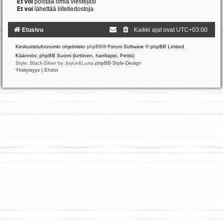
Et voi
poistaa omia viestejäsi
Et voi
lähettää liitetiedostoja
Etusivu
Kaikki ajat ovat
UTC+03:00
Keskustelufoorumin ohjelmisto
phpBB
® Forum Software © phpBB Limited
Käännös: phpBB Suomi (lurttinen, harritapio, Pettis)
Style: Black-Silver by Joyce&Luna
phpBB-Style-Design
Yksityisyys
|
Ehdot