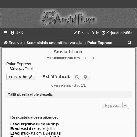
UKK
Rekisteröidy
Kirjaudu sisään
E
Etusivu
Suomalaisia amstaffikasvattajia
Polar Express
t
Amstaffit.com
Amstaffiaiheista keskustelua
s
Polar Express
i
Valvoja:
Tsuki
Etsi
Tarkennettu haku
Uusi Aihe
0 viestiketjua • Sivu
1
/
1
Tällä alueella ei ole viestejä.
Hyppää
Keskustelualueen oikeudet
Et voi
kirjoittaa uusia viestejä
Et voi
vastata viestiketjuihin
Et voi
muokata omia viestejäsi