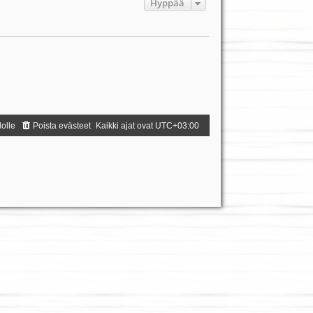
Hyppää
dolle
Poista evästeet
Kaikki ajat ovat
UTC+03:00