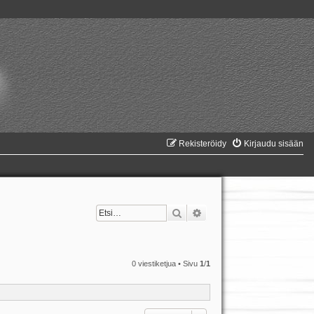
Rekisteröidy
Kirjaudu sisään
Etsi
Tarkennettu haku
0 viestiketjua • Sivu
1
/
1