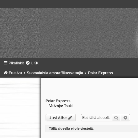
Pikalinkit
UKK
Etusivu
Suomalaisia amstaffikasvattajia
Polar Express
Polar Express
Valvoja:
Tsuki
Etsi
Tark
Uusi Aihe
Tällä alueella ei ole viestejä.