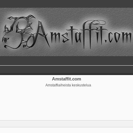
Amstaffit.com
Amstaffiaiheista keskustelua
ennettu haku