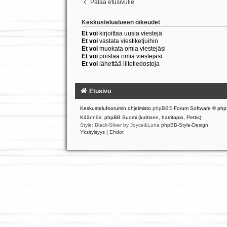
Palaa etusivulle
Keskustelualueen oikeudet
Et voi
kirjoittaa uusia viestejä
Et voi
vastata viestiketjuihin
Et voi
muokata omia viestejäsi
Et voi
poistaa omia viestejäsi
Et voi
lähettää liitetiedostoja
Etusivu
Keskustelufoorumin ohjelmisto
phpBB
® Forum Software © php
Käännös: phpBB Suomi (lurttinen, harritapio, Pettis)
Style: Black-Silver by Joyce&Luna
phpBB-Style-Design
Yksityisyys
|
Ehdot