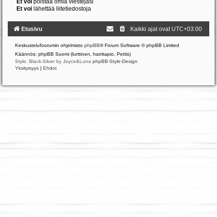
Et voi
poistaa omia viestejäsi
Et voi
lähettää liitetiedostoja
Etusivu
Kaikki ajat ovat
UTC+03:00
Keskustelufoorumin ohjelmisto
phpBB
® Forum Software © phpBB Limited
Käännös: phpBB Suomi (lurttinen, harritapio, Pettis)
Style: Black-Silver by Joyce&Luna
phpBB-Style-Design
Yksityisyys
|
Ehdot