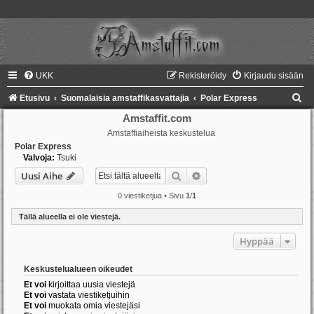
UKK
Rekisteröidy
Kirjaudu sisään
E
Etusivu
Suomalaisia amstaffikasvattajia
Polar Express
t
Amstaffit.com
Amstaffiaiheista keskustelua
s
Polar Express
i
Valvoja:
Tsuki
Etsi
Tarkennettu haku
Uusi Aihe
0 viestiketjua • Sivu
1
/
1
Tällä alueella ei ole viestejä.
Hyppää
Keskustelualueen oikeudet
Et voi
kirjoittaa uusia viestejä
Et voi
vastata viestiketjuihin
Et voi
muokata omia viestejäsi