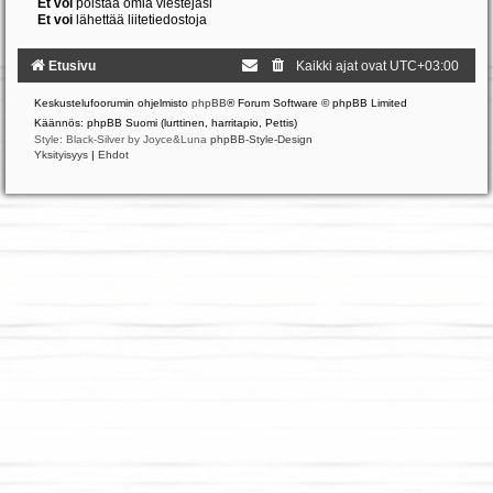
Et voi
poistaa omia viestejäsi
Et voi
lähettää liitetiedostoja
Etusivu
Kaikki ajat ovat
UTC+03:00
Keskustelufoorumin ohjelmisto
phpBB
® Forum Software © phpBB Limited
Käännös: phpBB Suomi (lurttinen, harritapio, Pettis)
Style: Black-Silver by Joyce&Luna
phpBB-Style-Design
Yksityisyys
|
Ehdot