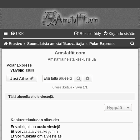
UKK
Rekisteröidy
Kirjaudu sisään
E
Etusivu
Suomalaisia amstaffikasvattajia
Polar Express
t
Amstaffit.com
Amstaffiaiheista keskustelua
s
Polar Express
i
Valvoja:
Tsuki
Etsi
Tarkennettu haku
Uusi Aihe
0 viestiketjua • Sivu
1
/
1
Tällä alueella ei ole viestejä.
Hyppää
Keskustelualueen oikeudet
Et voi
kirjoittaa uusia viestejä
Et voi
vastata viestiketjuihin
Et voi
muokata omia viestejäsi