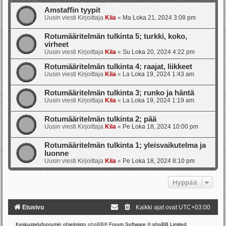
Amstaffin tyypit
Uusin viesti Kirjoittaja
Kiia
«
Ma Loka 21, 2024 3:08 pm
Rotumääritelmän tulkinta 5; turkki, koko,
virheet
Uusin viesti Kirjoittaja
Kiia
«
Su Loka 20, 2024 4:22 pm
Rotumääritelmän tulkinta 4; raajat, liikkeet
Uusin viesti Kirjoittaja
Kiia
«
La Loka 19, 2024 1:43 am
Rotumääritelmän tulkinta 3; runko ja häntä
Uusin viesti Kirjoittaja
Kiia
«
La Loka 19, 2024 1:19 am
Rotumääritelmän tulkinta 2; pää
Uusin viesti Kirjoittaja
Kiia
«
Pe Loka 18, 2024 10:00 pm
Rotumääritelmän tulkinta 1; yleisvaikutelma ja
luonne
Uusin viesti Kirjoittaja
Kiia
«
Pe Loka 18, 2024 8:10 pm
Hyppää
Etusivu
Kaikki ajat ovat
UTC+03:00
Keskustelufoorumin ohjelmisto
phpBB
® Forum Software © phpBB Limited