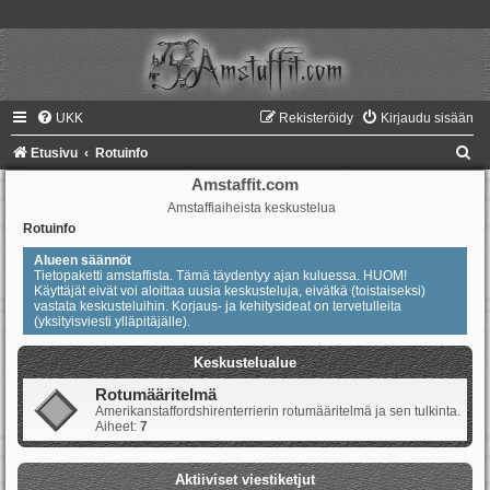
UKK
Rekisteröidy
Kirjaudu sisään
E
Etusivu
Rotuinfo
t
Amstaffit.com
Amstaffiaiheista keskustelua
s
Rotuinfo
i
Alueen säännöt
Tietopaketti amstaffista. Tämä täydentyy ajan kuluessa. HUOM!
Käyttäjät eivät voi aloittaa uusia keskusteluja, eivätkä (toistaiseksi)
vastata keskusteluihin. Korjaus- ja kehitysideat on tervetulleita
(yksityisviesti ylläpitäjälle).
Keskustelualue
Rotumääritelmä
Amerikanstaffordshirenterrierin rotumääritelmä ja sen tulkinta.
Aiheet:
7
Aktiiviset viestiketjut