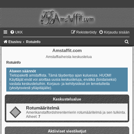
UKK
Rekisteröidy
Kirjaudu sisään
E
Etusivu
Rotuinfo
t
Amstaffit.com
Amstaffiaiheista keskustelua
s
Rotuinfo
i
Alueen säännöt
Tietopaketti amstaffista. Tämä täydentyy ajan kuluessa. HUOM!
Käyttäjät eivät voi aloittaa uusia keskusteluja, eivätkä (toistaiseksi)
vastata keskusteluihin. Korjaus- ja kehitysideat on tervetulleita
(yksityisviesti ylläpitäjälle).
Keskustelualue
Rotumääritelmä
Amerikanstaffordshirenterrierin rotumääritelmä ja sen tulkinta.
Aiheet:
7
Aktiiviset viestiketjut