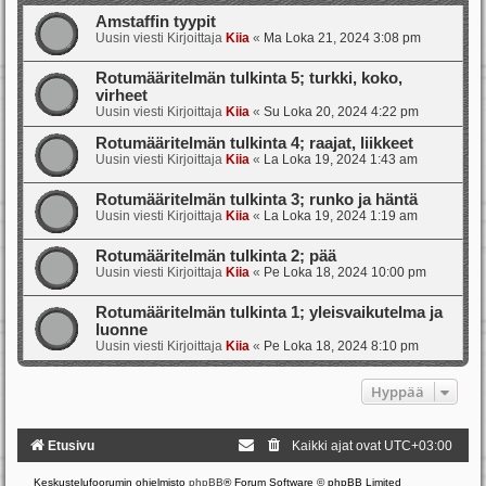
Amstaffin tyypit
Uusin viesti Kirjoittaja
Kiia
«
Ma Loka 21, 2024 3:08 pm
Rotumääritelmän tulkinta 5; turkki, koko,
virheet
Uusin viesti Kirjoittaja
Kiia
«
Su Loka 20, 2024 4:22 pm
Rotumääritelmän tulkinta 4; raajat, liikkeet
Uusin viesti Kirjoittaja
Kiia
«
La Loka 19, 2024 1:43 am
Rotumääritelmän tulkinta 3; runko ja häntä
Uusin viesti Kirjoittaja
Kiia
«
La Loka 19, 2024 1:19 am
Rotumääritelmän tulkinta 2; pää
Uusin viesti Kirjoittaja
Kiia
«
Pe Loka 18, 2024 10:00 pm
Rotumääritelmän tulkinta 1; yleisvaikutelma ja
luonne
Uusin viesti Kirjoittaja
Kiia
«
Pe Loka 18, 2024 8:10 pm
Hyppää
Etusivu
Kaikki ajat ovat
UTC+03:00
Keskustelufoorumin ohjelmisto
phpBB
® Forum Software © phpBB Limited