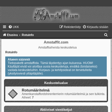
UKK
Rekisteröidy
Kirjaudu sisään
E
Etusivu
Rotuinfo
t
Amstaffit.com
Amstaffiaiheista keskustelua
s
Rotuinfo
i
Alueen säännöt
Tietopaketti amstaffista. Tämä täydentyy ajan kuluessa. HUOM!
Käyttäjät eivät voi aloittaa uusia keskusteluja, eivätkä (toistaiseksi)
vastata keskusteluihin. Korjaus- ja kehitysideat on tervetulleita
(yksityisviesti ylläpitäjälle).
Keskustelualue
Rotumääritelmä
Amerikanstaffordshirenterrierin rotumääritelmä ja sen tulkinta.
Aiheet:
7
Aktiiviset viestiketjut