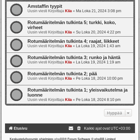
Amstaffin tyypit
Uusin viesti Kirjoittaja
Kiia
«
Ma Loka 21, 2024 3:08 pm
Rotumääritelmän tulkinta 5; turkki, koko,
virheet
Uusin viesti Kirjoittaja
Kiia
«
Su Loka 20, 2024 4:22 pm
Rotumääritelmän tulkinta 4; raajat, liikkeet
Uusin viesti Kirjoittaja
Kiia
«
La Loka 19, 2024 1:43 am
Rotumääritelmän tulkinta 3; runko ja häntä
Uusin viesti Kirjoittaja
Kiia
«
La Loka 19, 2024 1:19 am
Rotumääritelmän tulkinta 2; pää
Uusin viesti Kirjoittaja
Kiia
«
Pe Loka 18, 2024 10:00 pm
Rotumääritelmän tulkinta 1; yleisvaikutelma ja
luonne
Uusin viesti Kirjoittaja
Kiia
«
Pe Loka 18, 2024 8:10 pm
Hyppää
Etusivu
Kaikki ajat ovat
UTC+03:00
Keskustelufoorumin ohjelmisto
phpBB
® Forum Software © phpBB Limited