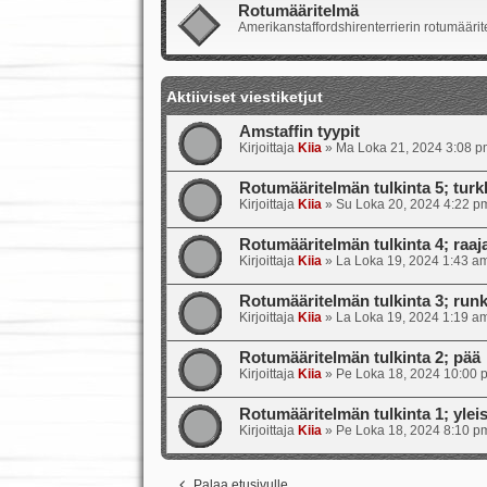
Rotumääritelmä
Amerikanstaffordshirenterrierin rotumäärite
Aktiiviset viestiketjut
Amstaffin tyypit
Kirjoittaja
Kiia
»
Ma Loka 21, 2024 3:08 p
Rotumääritelmän tulkinta 5; turkk
Kirjoittaja
Kiia
»
Su Loka 20, 2024 4:22 p
Rotumääritelmän tulkinta 4; raajat
Kirjoittaja
Kiia
»
La Loka 19, 2024 1:43 a
Rotumääritelmän tulkinta 3; runk
Kirjoittaja
Kiia
»
La Loka 19, 2024 1:19 a
Rotumääritelmän tulkinta 2; pää
Kirjoittaja
Kiia
»
Pe Loka 18, 2024 10:00 
Rotumääritelmän tulkinta 1; ylei
Kirjoittaja
Kiia
»
Pe Loka 18, 2024 8:10 p
Palaa etusivulle