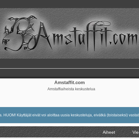
Amstaffit.com
Amstaffiaiheista keskustelua
 HUOM! Käyttäjät eivät voi aloittaa uusia keskusteluja, eivätkä (toistaiseksi) vastat
Aiheet
Vie