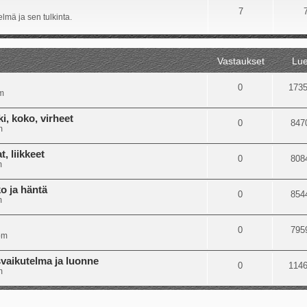
7
lmä ja sen tulkinta.
Vastaukset
Lue
0
173
m
i, koko, virheet
0
847
m
, liikkeet
0
808
m
o ja häntä
0
854
m
0
795
pm
svaikutelma ja luonne
0
114
m