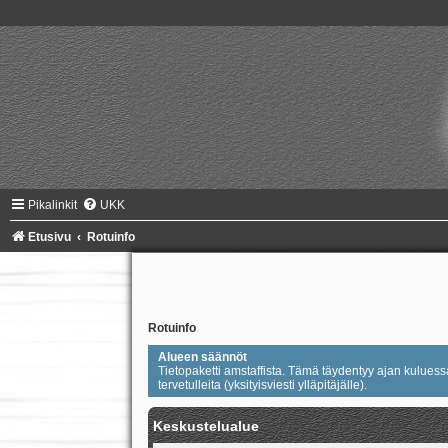
Pikalinkit
UKK
Etusivu
Rotuinfo
Rotuinfo
Alueen säännöt
Tietopaketti amstaffista. Tämä täydentyy ajan kuluessa.
tervetulleita (yksityisviesti ylläpitäjälle).
Keskustelualue