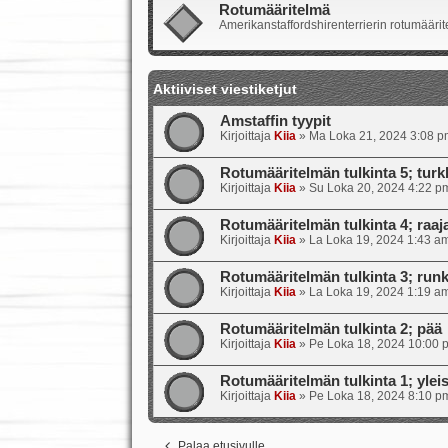
Rotumääritelmä
Amerikanstaffordshirenterrierin rotumäärite
Aktiiviset viestiketjut
Amstaffin tyypit
Kirjoittaja
Kiia
»
Ma Loka 21, 2024 3:08 p
Rotumääritelmän tulkinta 5; turkk
Kirjoittaja
Kiia
»
Su Loka 20, 2024 4:22 p
Rotumääritelmän tulkinta 4; raajat
Kirjoittaja
Kiia
»
La Loka 19, 2024 1:43 a
Rotumääritelmän tulkinta 3; runk
Kirjoittaja
Kiia
»
La Loka 19, 2024 1:19 a
Rotumääritelmän tulkinta 2; pää
Kirjoittaja
Kiia
»
Pe Loka 18, 2024 10:00 
Rotumääritelmän tulkinta 1; ylei
Kirjoittaja
Kiia
»
Pe Loka 18, 2024 8:10 p
Palaa etusivulle