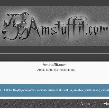
Amstaffit.com
Amstaffiaiheista keskustelua
 HUOM! Käyttäjät eivät voi aloittaa uusia keskusteluja, eivätkä (toistaiseksi) vastat
Aiheet
Vie