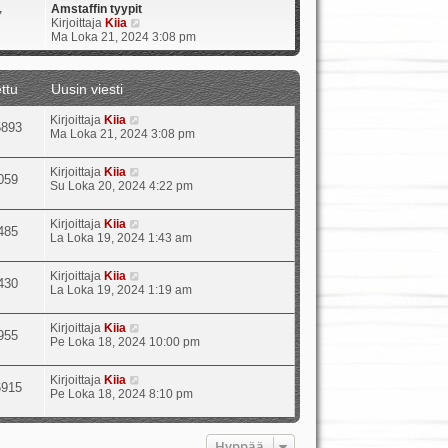
Amstaffin tyypit
7
N
Kirjoittaja
Kiia
ä
Ma Loka 21, 2024 3:08 pm
y
t
ä
ttu
Uusin viesti
u
u
Kirjoittaja
Kiia
s
5893
Ma Loka 21, 2024 3:08 pm
i
n
v
Kirjoittaja
Kiia
i
059
Su Loka 20, 2024 4:22 pm
e
s
t
Kirjoittaja
Kiia
485
i
La Loka 19, 2024 1:43 am
Kirjoittaja
Kiia
430
La Loka 19, 2024 1:19 am
Kirjoittaja
Kiia
955
Pe Loka 18, 2024 10:00 pm
Kirjoittaja
Kiia
6915
Pe Loka 18, 2024 8:10 pm
Hyppää