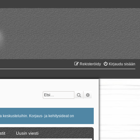
Rekisteröidy
Kirjaudu sisään
Etsi
Tarkennettu haku
a keskusteluihin. Korjaus- ja kehitysideat on
stit
Uusin viesti