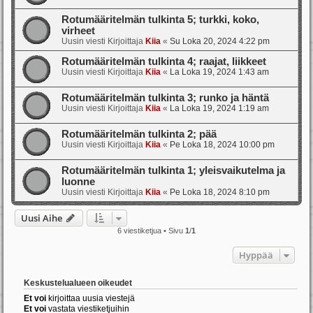
Rotumääritelmän tulkinta 5; turkki, koko,
virheet
Uusin viesti Kirjoittaja
Kiia
«
Su Loka 20, 2024 4:22 pm
Rotumääritelmän tulkinta 4; raajat, liikkeet
Uusin viesti Kirjoittaja
Kiia
«
La Loka 19, 2024 1:43 am
Rotumääritelmän tulkinta 3; runko ja häntä
Uusin viesti Kirjoittaja
Kiia
«
La Loka 19, 2024 1:19 am
Rotumääritelmän tulkinta 2; pää
Uusin viesti Kirjoittaja
Kiia
«
Pe Loka 18, 2024 10:00 pm
Rotumääritelmän tulkinta 1; yleisvaikutelma ja
luonne
Uusin viesti Kirjoittaja
Kiia
«
Pe Loka 18, 2024 8:10 pm
Uusi Aihe
6 viestiketjua • Sivu
1
/
1
Hyppää
Keskustelualueen oikeudet
Et voi
kirjoittaa uusia viestejä
Et voi
vastata viestiketjuihin