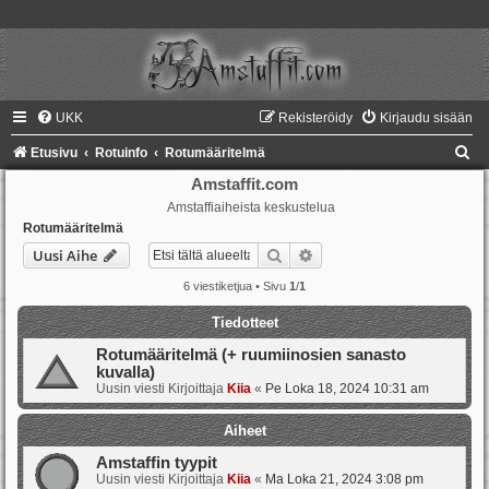
UKK
Rekisteröidy
Kirjaudu sisään
E
Etusivu
Rotuinfo
Rotumääritelmä
t
Amstaffit.com
Amstaffiaiheista keskustelua
s
Rotumääritelmä
i
Etsi
Tarkennettu haku
Uusi Aihe
6 viestiketjua • Sivu
1
/
1
Tiedotteet
Rotumääritelmä (+ ruumiinosien sanasto
kuvalla)
Uusin viesti Kirjoittaja
Kiia
«
Pe Loka 18, 2024 10:31 am
Aiheet
Amstaffin tyypit
Uusin viesti Kirjoittaja
Kiia
«
Ma Loka 21, 2024 3:08 pm