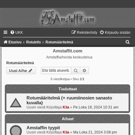
UKK
Rekisteröidy
Kirjaudu sisään
E
Etusivu
Rotuinfo
Rotumääritelmä
t
Amstaffit.com
Amstaffiaiheista keskustelua
s
Rotumääritelmä
i
Etsi
Tarkennettu haku
Uusi Aihe
6 viestiketjua • Sivu
1
/
1
Tiedotteet
Rotumääritelmä (+ ruumiinosien sanasto
kuvalla)
Uusin viesti Kirjoittaja
Kiia
«
Pe Loka 18, 2024 10:31 am
Aiheet
Amstaffin tyypit
Uusin viesti Kirjoittaja
Kiia
«
Ma Loka 21, 2024 3:08 pm