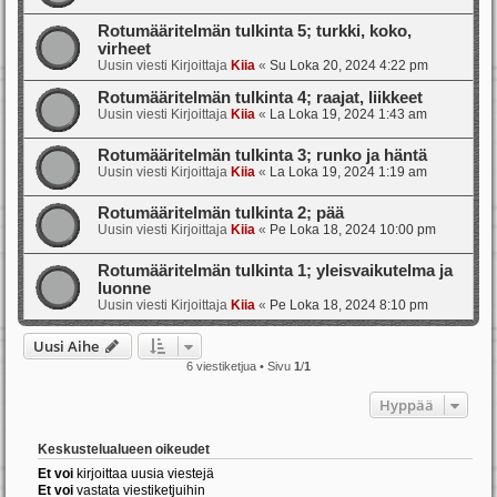
Rotumääritelmän tulkinta 5; turkki, koko,
virheet
Uusin viesti Kirjoittaja
Kiia
«
Su Loka 20, 2024 4:22 pm
Rotumääritelmän tulkinta 4; raajat, liikkeet
Uusin viesti Kirjoittaja
Kiia
«
La Loka 19, 2024 1:43 am
Rotumääritelmän tulkinta 3; runko ja häntä
Uusin viesti Kirjoittaja
Kiia
«
La Loka 19, 2024 1:19 am
Rotumääritelmän tulkinta 2; pää
Uusin viesti Kirjoittaja
Kiia
«
Pe Loka 18, 2024 10:00 pm
Rotumääritelmän tulkinta 1; yleisvaikutelma ja
luonne
Uusin viesti Kirjoittaja
Kiia
«
Pe Loka 18, 2024 8:10 pm
Uusi Aihe
6 viestiketjua • Sivu
1
/
1
Hyppää
Keskustelualueen oikeudet
Et voi
kirjoittaa uusia viestejä
Et voi
vastata viestiketjuihin