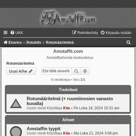
UKK
Rekisteröidy
Kirjaudu sisään
E
Etusivu
Rotuinfo
Rotumääritelmä
t
Amstaffit.com
Amstaffiaiheista keskustelua
s
Rotumääritelmä
i
Etsi
Tarkennettu haku
Uusi Aihe
6 viestiketjua • Sivu
1
/
1
Tiedotteet
Rotumääritelmä (+ ruumiinosien sanasto
kuvalla)
Uusin viesti Kirjoittaja
Kiia
«
Pe Loka 18, 2024 10:31 am
Aiheet
Amstaffin tyypit
Uusin viesti Kirjoittaja
Kiia
«
Ma Loka 21, 2024 3:08 pm