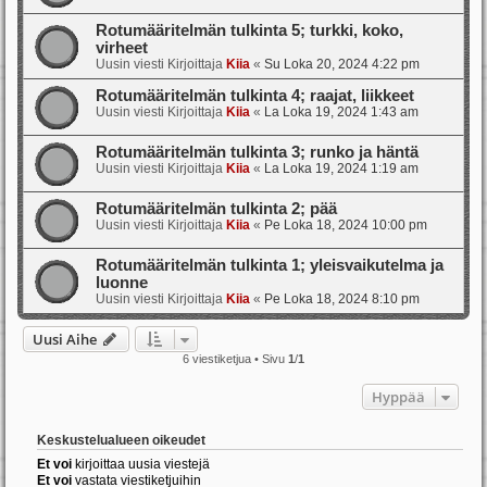
Rotumääritelmän tulkinta 5; turkki, koko,
virheet
Uusin viesti Kirjoittaja
Kiia
«
Su Loka 20, 2024 4:22 pm
Rotumääritelmän tulkinta 4; raajat, liikkeet
Uusin viesti Kirjoittaja
Kiia
«
La Loka 19, 2024 1:43 am
Rotumääritelmän tulkinta 3; runko ja häntä
Uusin viesti Kirjoittaja
Kiia
«
La Loka 19, 2024 1:19 am
Rotumääritelmän tulkinta 2; pää
Uusin viesti Kirjoittaja
Kiia
«
Pe Loka 18, 2024 10:00 pm
Rotumääritelmän tulkinta 1; yleisvaikutelma ja
luonne
Uusin viesti Kirjoittaja
Kiia
«
Pe Loka 18, 2024 8:10 pm
Uusi Aihe
6 viestiketjua • Sivu
1
/
1
Hyppää
Keskustelualueen oikeudet
Et voi
kirjoittaa uusia viestejä
Et voi
vastata viestiketjuihin