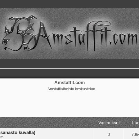
Amstaffit.com
Amstaffiaiheista keskustelua
ennettu haku
Vastaukset
Lue
sanasto kuvalla)
0
736
am