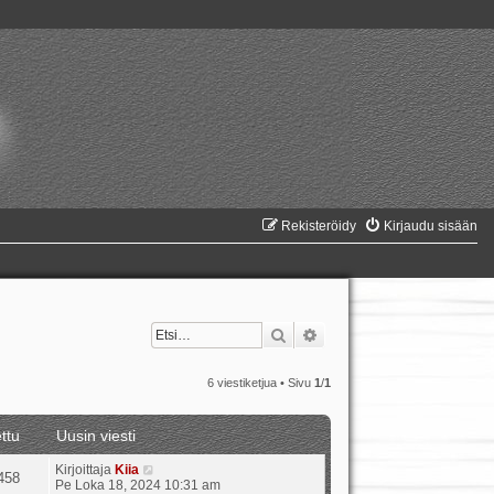
Rekisteröidy
Kirjaudu sisään
Etsi
Tarkennettu haku
6 viestiketjua • Sivu
1
/
1
ttu
Uusin viesti
Kirjoittaja
Kiia
458
Pe Loka 18, 2024 10:31 am