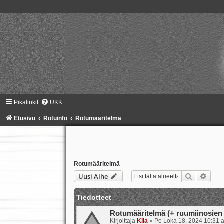
Pikalinkit
UKK
Etusivu
Rotuinfo
Rotumääritelmä
Rotumääritelmä
Etsi
Tark
Uusi Aihe
Tiedotteet
Rotumääritelmä (+ ruumiinosien 
Kirjoittaja
Kiia
»
Pe Loka 18, 2024 10:31 