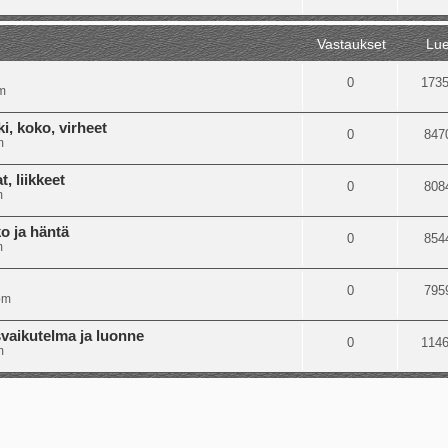
Vastaukset
Lue
0
173
m
i, koko, virheet
0
847
m
, liikkeet
0
808
m
o ja häntä
0
854
m
0
795
pm
svaikutelma ja luonne
0
114
m