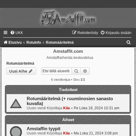
UKK
Rekisteröidy
Kirjaudu sisään
E
Etusivu
Rotuinfo
Rotumääritelmä
t
Amstaffit.com
Amstaffiaiheista keskustelua
s
Rotumääritelmä
i
Etsi
Tarkennettu haku
Uusi Aihe
6 viestiketjua • Sivu
1
/
1
Tiedotteet
Rotumääritelmä (+ ruumiinosien sanasto
kuvalla)
Uusin viesti Kirjoittaja
Kiia
«
Pe Loka 18, 2024 10:31 am
Aiheet
Amstaffin tyypit
Uusin viesti Kirjoittaja
Kiia
«
Ma Loka 21, 2024 3:08 pm