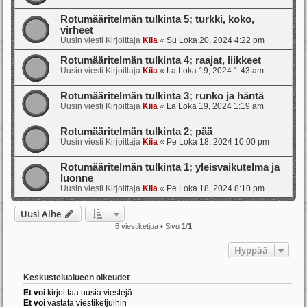
Rotumääritelmän tulkinta 5; turkki, koko,
virheet
Uusin viesti Kirjoittaja
Kiia
«
Su Loka 20, 2024 4:22 pm
Rotumääritelmän tulkinta 4; raajat, liikkeet
Uusin viesti Kirjoittaja
Kiia
«
La Loka 19, 2024 1:43 am
Rotumääritelmän tulkinta 3; runko ja häntä
Uusin viesti Kirjoittaja
Kiia
«
La Loka 19, 2024 1:19 am
Rotumääritelmän tulkinta 2; pää
Uusin viesti Kirjoittaja
Kiia
«
Pe Loka 18, 2024 10:00 pm
Rotumääritelmän tulkinta 1; yleisvaikutelma ja
luonne
Uusin viesti Kirjoittaja
Kiia
«
Pe Loka 18, 2024 8:10 pm
Uusi Aihe
6 viestiketjua • Sivu
1
/
1
Hyppää
Keskustelualueen oikeudet
Et voi
kirjoittaa uusia viestejä
Et voi
vastata viestiketjuihin