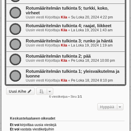
Rotumääritelmän tulkinta 5; turkki, koko,
virheet
Uusin viesti Kirjoittaja
Kiia
«
Su Loka 20, 2024 4:22 pm
Rotumääritelmän tulkinta 4; raajat, liikkeet
Uusin viesti Kirjoittaja
Kiia
«
La Loka 19, 2024 1:43 am
Rotumääritelmän tulkinta 3; runko ja häntä
Uusin viesti Kirjoittaja
Kiia
«
La Loka 19, 2024 1:19 am
Rotumääritelmän tulkinta 2; pää
Uusin viesti Kirjoittaja
Kiia
«
Pe Loka 18, 2024 10:00 pm
Rotumääritelmän tulkinta 1; yleisvaikutelma ja
luonne
Uusin viesti Kirjoittaja
Kiia
«
Pe Loka 18, 2024 8:10 pm
Uusi Aihe
6 viestiketjua • Sivu
1
/
1
Hyppää
Keskustelualueen oikeudet
Et voi
kirjoittaa uusia viestejä
Et voi
vastata viestiketjuihin