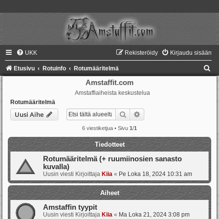
UKK
Rekisteröidy
Kirjaudu sisään
E
Etusivu
Rotuinfo
Rotumääritelmä
t
Amstaffit.com
Amstaffiaiheista keskustelua
s
Rotumääritelmä
i
Etsi
Tarkennettu haku
Uusi Aihe
6 viestiketjua • Sivu
1
/
1
Tiedotteet
Rotumääritelmä (+ ruumiinosien sanasto
kuvalla)
Uusin viesti Kirjoittaja
Kiia
«
Pe Loka 18, 2024 10:31 am
Aiheet
Amstaffin tyypit
Uusin viesti Kirjoittaja
Kiia
«
Ma Loka 21, 2024 3:08 pm