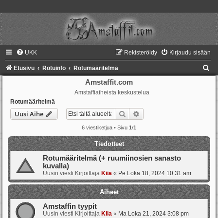
UKK
Rekisteröidy
Kirjaudu sisään
E
Etusivu
Rotuinfo
Rotumääritelmä
t
Amstaffit.com
Amstaffiaiheista keskustelua
s
Rotumääritelmä
i
Etsi
Tarkennettu haku
Uusi Aihe
6 viestiketjua • Sivu
1
/
1
Tiedotteet
Rotumääritelmä (+ ruumiinosien sanasto
kuvalla)
Uusin viesti Kirjoittaja
Kiia
«
Pe Loka 18, 2024 10:31 am
Aiheet
Amstaffin tyypit
Uusin viesti Kirjoittaja
Kiia
«
Ma Loka 21, 2024 3:08 pm