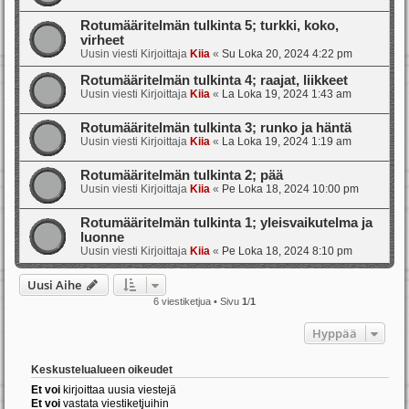
Rotumääritelmän tulkinta 5; turkki, koko,
virheet
Uusin viesti Kirjoittaja
Kiia
«
Su Loka 20, 2024 4:22 pm
Rotumääritelmän tulkinta 4; raajat, liikkeet
Uusin viesti Kirjoittaja
Kiia
«
La Loka 19, 2024 1:43 am
Rotumääritelmän tulkinta 3; runko ja häntä
Uusin viesti Kirjoittaja
Kiia
«
La Loka 19, 2024 1:19 am
Rotumääritelmän tulkinta 2; pää
Uusin viesti Kirjoittaja
Kiia
«
Pe Loka 18, 2024 10:00 pm
Rotumääritelmän tulkinta 1; yleisvaikutelma ja
luonne
Uusin viesti Kirjoittaja
Kiia
«
Pe Loka 18, 2024 8:10 pm
Uusi Aihe
6 viestiketjua • Sivu
1
/
1
Hyppää
Keskustelualueen oikeudet
Et voi
kirjoittaa uusia viestejä
Et voi
vastata viestiketjuihin