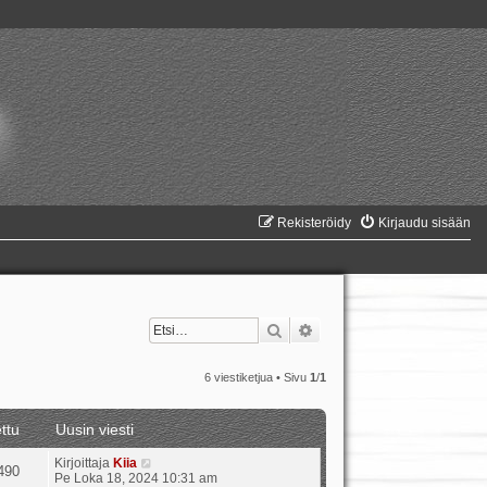
Rekisteröidy
Kirjaudu sisään
Etsi
Tarkennettu haku
6 viestiketjua • Sivu
1
/
1
ttu
Uusin viesti
Kirjoittaja
Kiia
490
Pe Loka 18, 2024 10:31 am