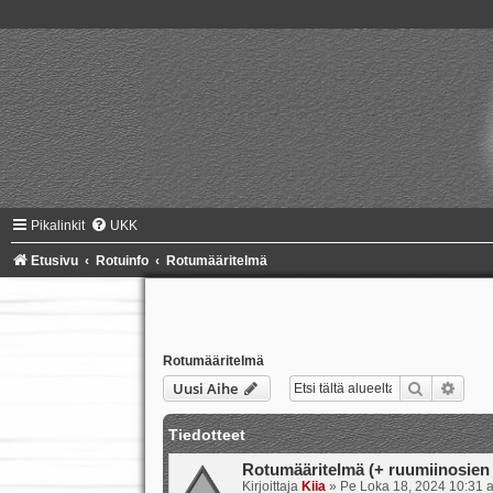
Pikalinkit
UKK
Etusivu
Rotuinfo
Rotumääritelmä
Rotumääritelmä
Etsi
Tark
Uusi Aihe
Tiedotteet
Rotumääritelmä (+ ruumiinosien 
Kirjoittaja
Kiia
»
Pe Loka 18, 2024 10:31 