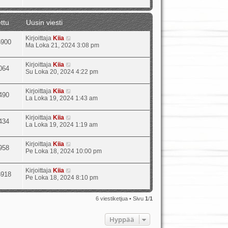
ttu
Uusin viesti
Kirjoittaja
Kiia
5900
Ma Loka 21, 2024 3:08 pm
Kirjoittaja
Kiia
064
Su Loka 20, 2024 4:22 pm
Kirjoittaja
Kiia
490
La Loka 19, 2024 1:43 am
Kirjoittaja
Kiia
434
La Loka 19, 2024 1:19 am
Kirjoittaja
Kiia
958
Pe Loka 18, 2024 10:00 pm
Kirjoittaja
Kiia
6918
Pe Loka 18, 2024 8:10 pm
6 viestiketjua • Sivu
1
/
1
Hyppää