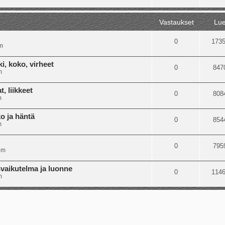
Vastaukset
Lue
0
173
m
i, koko, virheet
0
847
m
, liikkeet
0
808
m
o ja häntä
0
854
m
0
795
pm
svaikutelma ja luonne
0
114
m