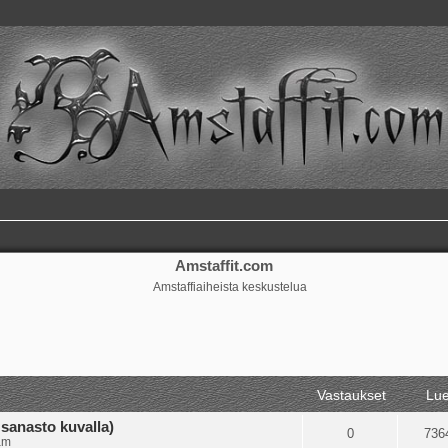
Amstaffit.com
Amstaffiaiheista keskustelua
ennettu haku
Vastaukset
Lue
sanasto kuvalla)
0
736
am