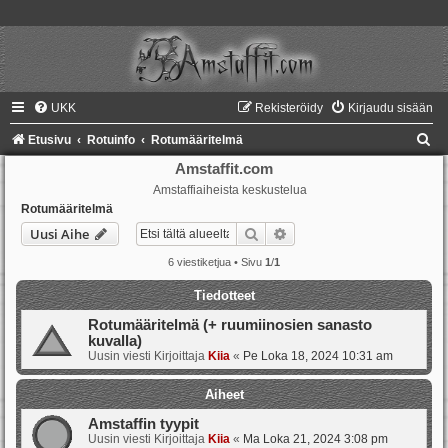
UKK
Rekisteröidy
Kirjaudu sisään
E
Etusivu
Rotuinfo
Rotumääritelmä
t
Amstaffit.com
Amstaffiaiheista keskustelua
s
Rotumääritelmä
i
Etsi
Tarkennettu haku
Uusi Aihe
6 viestiketjua • Sivu
1
/
1
Tiedotteet
Rotumääritelmä (+ ruumiinosien sanasto
kuvalla)
Uusin viesti Kirjoittaja
Kiia
«
Pe Loka 18, 2024 10:31 am
Aiheet
Amstaffin tyypit
Uusin viesti Kirjoittaja
Kiia
«
Ma Loka 21, 2024 3:08 pm