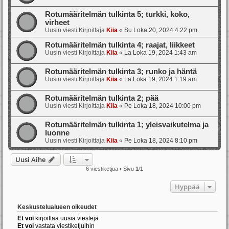
Rotumääritelmän tulkinta 5; turkki, koko,
virheet
Uusin viesti Kirjoittaja
Kiia
«
Su Loka 20, 2024 4:22 pm
Rotumääritelmän tulkinta 4; raajat, liikkeet
Uusin viesti Kirjoittaja
Kiia
«
La Loka 19, 2024 1:43 am
Rotumääritelmän tulkinta 3; runko ja häntä
Uusin viesti Kirjoittaja
Kiia
«
La Loka 19, 2024 1:19 am
Rotumääritelmän tulkinta 2; pää
Uusin viesti Kirjoittaja
Kiia
«
Pe Loka 18, 2024 10:00 pm
Rotumääritelmän tulkinta 1; yleisvaikutelma ja
luonne
Uusin viesti Kirjoittaja
Kiia
«
Pe Loka 18, 2024 8:10 pm
Uusi Aihe
6 viestiketjua • Sivu
1
/
1
Hyppää
Keskustelualueen oikeudet
Et voi
kirjoittaa uusia viestejä
Et voi
vastata viestiketjuihin