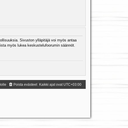
ollisuuksia. Sivuston ylläpitäjä voi myös antaa
 Muista myös lukea keskustelufoorumin säännöt.
dolle
Poista evästeet
Kaikki ajat ovat
UTC+03:00