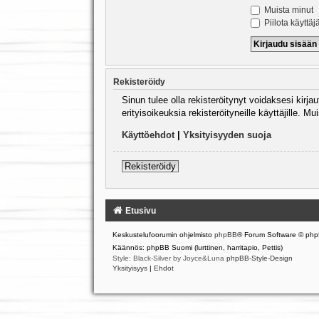
Muista minut
Piilota käyttäj
Rekisteröidy
Sinun tulee olla rekisteröitynyt voidaksesi kirj
erityisoikeuksia rekisteröityneille käyttäjille.
Käyttöehdot
|
Yksityisyyden suoja
Rekisteröidy
Etusivu
Keskustelufoorumin ohjelmisto
phpBB
® Forum Software © php
Käännös: phpBB Suomi (lurttinen, harritapio, Pettis)
Style: Black-Silver by Joyce&Luna
phpBB-Style-Design
Yksityisyys
|
Ehdot