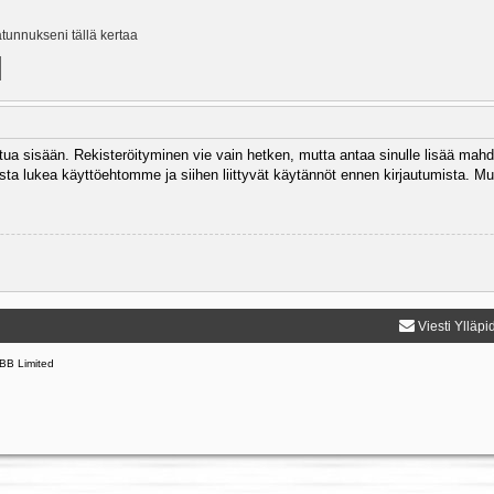
ätunnukseni tällä kertaa
autua sisään. Rekisteröityminen vie vain hetken, mutta antaa sinulle lisää mahd
 Muista lukea käyttöehtomme ja siihen liittyvät käytännöt ennen kirjautumista.
Viesti Ylläpi
BB Limited