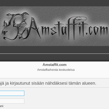
Amstaffit.com
Amstaffiaiheista keskustelua
täjä ja kirjautunut sisään nähdäksesi tämän alueen.
ani