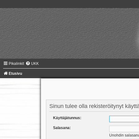
Pikalinkit
UKK
Etusivu
Sinun tulee olla rekisteröitynyt käyt
Käyttäjätunnus:
Salasana:
Unohdin salasan