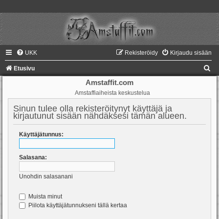
UKK
Rekisteröidy
Kirjaudu sisään
E
Etusivu
t
Amstaffit.com
Amstaffiaiheista keskustelua
s
i
Sinun tulee olla rekisteröitynyt käyttäjä ja
kirjautunut sisään nähdäksesi tämän alueen.
Käyttäjätunnus:
Salasana:
Unohdin salasanani
Muista minut
Piilota käyttäjätunnukseni tällä kertaa