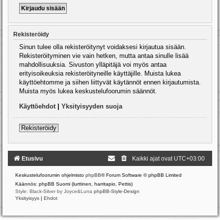
Rekisteröidy
Sinun tulee olla rekisteröitynyt voidaksesi kirjautua sisään.
Rekisteröityminen vie vain hetken, mutta antaa sinulle lisää
mahdollisuuksia. Sivuston ylläpitäjä voi myös antaa
erityisoikeuksia rekisteröityneille käyttäjille. Muista lukea
käyttöehtomme ja siihen liittyvät käytännöt ennen kirjautumista.
Muista myös lukea keskustelufoorumin säännöt.
Käyttöehdot
|
Yksityisyyden suoja
Rekisteröidy
Etusivu
Kaikki ajat ovat
UTC+03:00
Keskustelufoorumin ohjelmisto
phpBB
® Forum Software © phpBB Limited
Käännös: phpBB Suomi (lurttinen, harritapio, Pettis)
Style: Black-Silver by Joyce&Luna
phpBB-Style-Design
Yksityisyys
|
Ehdot