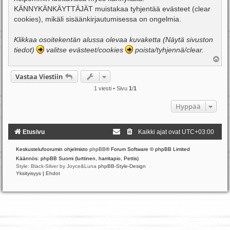
i
KÄNNYKÄNKÄYTTÄJÄT muistakaa tyhjentää evästeet (clear
cookies), mikäli sisäänkirjautumisessa on ongelmia.
Klikkaa osoitekentän alussa olevaa kuvaketta (Näytä sivuston
tiedot)
valitse evästeet/cookies
poista/tyhjennä/clear.
Y
l
ö
Vastaa Viestiin
s
1 viesti • Sivu
1
/
1
Hyppää
Etusivu
Kaikki ajat ovat
UTC+03:00
Keskustelufoorumin ohjelmisto
phpBB
® Forum Software © phpBB Limited
Käännös: phpBB Suomi (lurttinen, harritapio, Pettis)
Style: Black-Silver by Joyce&Luna
phpBB-Style-Design
Yksityisyys
|
Ehdot