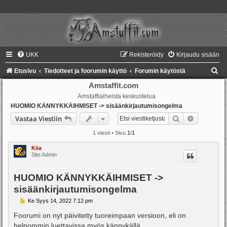
UKK
Rekisteröidy
Kirjaudu sisään
E
Etusivu
Tiedotteet ja foorumin käyttö
Forumin käytöstä
t
Amstaffit.com
Amstaffiaiheista keskustelua
s
HUOMIO KÄNNYKKÄIHMISET -> sisäänkirjautumisongelma
i
Etsi
Tarkennet
Vastaa Viestiin
1 viesti • Sivu
1
/
1
Kiia
Site Admin
HUOMIO KÄNNYKKÄIHMISET ->
sisäänkirjautumisongelma
V
Ke Syys 14, 2022 7:12 pm
i
e
Foorumi on nyt päivitetty tuoreimpaan versioon, eli on
s
helpommin luettavissa myös kännykällä.
t