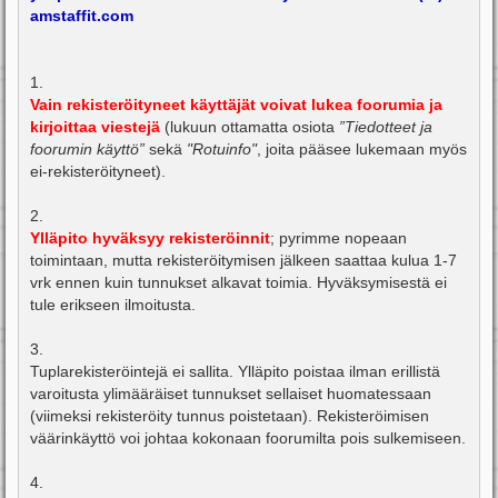
amstaffit.com
1.
Vain rekisteröityneet käyttäjät voivat lukea foorumia ja
kirjoittaa viestejä
(lukuun ottamatta osiota
”Tiedotteet ja
foorumin käyttö”
sekä
"Rotuinfo"
, joita pääsee lukemaan myös
ei-rekisteröityneet).
2.
Ylläpito hyväksyy rekisteröinnit
; pyrimme nopeaan
toimintaan, mutta rekisteröitymisen jälkeen saattaa kulua 1-7
vrk ennen kuin tunnukset alkavat toimia. Hyväksymisestä ei
tule erikseen ilmoitusta.
3.
Tuplarekisteröintejä ei sallita. Ylläpito poistaa ilman erillistä
varoitusta ylimääräiset tunnukset sellaiset huomatessaan
(viimeksi rekisteröity tunnus poistetaan). Rekisteröimisen
väärinkäyttö voi johtaa kokonaan foorumilta pois sulkemiseen.
4.