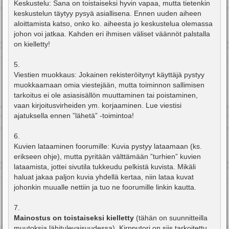
Keskustelu: Sana on toistaiseksi hyvin vapaa, mutta tietenkin
keskustelun täytyy pysyä asiallisena. Ennen uuden aiheen
aloittamista katso, onko ko. aiheesta jo keskustelua olemassa
johon voi jatkaa. Kahden eri ihmisen väliset väännöt palstalla
on kielletty!
5.
Viestien muokkaus: Jokainen rekisteröitynyt käyttäjä pystyy
muokkaamaan omia viestejään, mutta toiminnon sallimisen
tarkoitus ei ole asiasisällön muuttaminen tai poistaminen,
vaan kirjoitusvirheiden ym. korjaaminen. Lue viestisi
ajatuksella ennen ”lähetä” -toimintoa!
6.
Kuvien lataaminen foorumille: Kuvia pystyy lataamaan (ks.
erikseen ohje), mutta pyritään välttämään ”turhien” kuvien
lataamista, jottei sivutila tukkeudu pelkistä kuvista. Mikäli
haluat jakaa paljon kuvia yhdellä kertaa, niin lataa kuvat
johonkin muualle nettiin ja tuo ne foorumille linkin kautta.
7.
Mainostus on toistaiseksi kielletty
(tähän on suunnitteilla
muutoksia lähitulevaisuudessa). Kirpputori on siis tarkoitettu