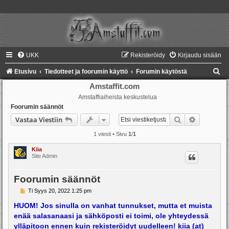
UKK
Rekisteröidy
Kirjaudu sisään
E
Etusivu
Tiedotteet ja foorumin käyttö
Forumin käytöstä
t
Amstaffit.com
Amstaffiaiheista keskustelua
s
Foorumin säännöt
i
Etsi
Tarkennet
Vastaa Viestiin
1 viesti • Sivu
1
/
1
Kiia
Site Admin
Foorumin säännöt
V
Ti Syys 20, 2022 1:25 pm
i
e
HUOM! Jos sinulla on vanhat tunnukset, mutta et muista
s
enää salasanaasi ja sähköposti ei toimi, ole yhteydessä
t
i
ylläpitoon ennen kuin rekisteröidyt uudelleen! kiia (at)