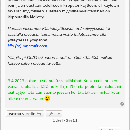
vain ja ainoastaan todelliseen kirpputorikäyttöön, eli käytetyn
tavaran myymiseen. Eläinten myyminen/välittäminen on
kirpputorilla kielletty.
Havaitsemistanne väärinkäytöksistä, epäselvyyksistä tai
palstalla olevasta toiminnasta voitte halutessanne olla
yhteydessä ylläpitoon
kiia (at) amstaffit.com
.
Ylläpito pidättää oikeuden muuttaa näitä sääntöjä, milloin
katsoo siihen olevan tarvetta.
3.4.2023 poistettu sääntö 0-viestiläisistä. Keskustelu on sen
verran rauhallista tällä hetkellä, että on tarpeetonta mielestäni
esittäytyä. Otetaan sääntö jossain kohtaa takaisin mikäli koen
sille olevan tarvetta
Y
l
ö
Vastaa Viestiin
s
1 viesti • Sivu
1
/
1