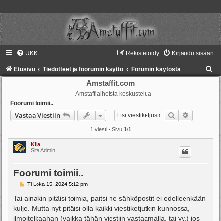
UKK
Rekisteröidy
Kirjaudu sisään
E
Etusivu
Tiedotteet ja foorumin käyttö
Forumin käytöstä
t
Amstaffit.com
Amstaffiaiheista keskustelua
s
Foorumi toimii..
i
Etsi
Tarkennet
Vastaa Viestiin
1 viesti • Sivu
1
/
1
Kiia
Site Admin
Foorumi toimii..
V
Ti Loka 15, 2024 5:12 pm
i
e
Tai ainakin pitäisi toimia, paitsi ne sähköpostit ei edelleenkään
s
kulje. Mutta nyt pitäisi olla kaikki viestiketjutkin kunnossa,
t
i
ilmoitelkaahan (vaikka tähän viestiin vastaamalla, tai yv.) jos