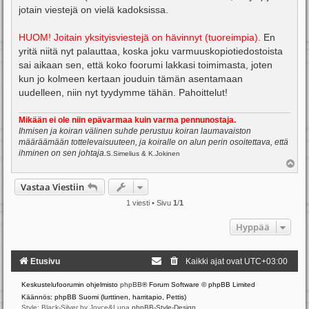
jotain viestejä on vielä kadoksissa.
HUOM! Joitain yksityisviestejä on hävinnyt (tuoreimpia).
En
yritä niitä nyt palauttaa, koska joku varmuuskopiotiedostoista
sai aikaan sen, että koko foorumi lakkasi toimimasta, joten
kun jo kolmeen kertaan jouduin tämän asentamaan
uudelleen, niin nyt tyydymme tähän. Pahoittelut!
Mikään ei ole niin epävarmaa kuin varma pennunostaja.
Ihmisen ja koiran välinen suhde perustuu koiran laumavaiston
määräämään tottelevaisuuteen, ja koiralle on alun perin osoitettava, että
ihminen on sen johtaja.
S.Simelius & K.Jokinen
Y
l
ö
Vastaa Viestiin
s
1 viesti • Sivu
1
/
1
Hyppää
Etusivu
Kaikki ajat ovat
UTC+03:00
Keskustelufoorumin ohjelmisto
phpBB
® Forum Software © phpBB Limited
Käännös: phpBB Suomi (lurttinen, harritapio, Pettis)
Style: Black-Silver by Joyce&Luna
phpBB-Style-Design