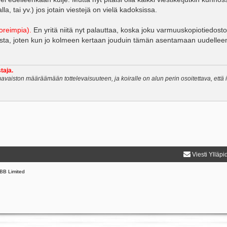
a, tai yv.) jos jotain viestejä on vielä kadoksissa.
uoreimpia).
En yritä niitä nyt palauttaa, koska joku varmuuskopiotiedosto
asta, joten kun jo kolmeen kertaan jouduin tämän asentamaan uudelleen,
taja.
avaiston määräämään tottelevaisuuteen, ja koiralle on alun perin osoitettava, että
Viesti Ylläpi
BB Limited