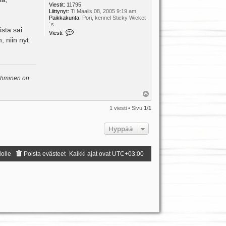
Viestit:
11795
Liittynyt:
Ti Maalis 08, 2005 9:19 am
Paikkakunta:
Pori, kennel Sticky Wicket
´s
ista sai
V
Viesti:
i
 niin nyt
e
s
t
i
K
i
 ihminen on
i
a
Y
l
ö
1 viesti • Sivu
1
/
1
s
Hyppää
dolle
Poista evästeet
Kaikki ajat ovat
UTC+03:00