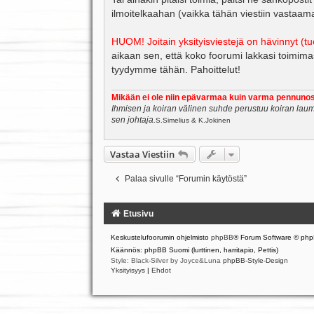
s
ilmoitelkaahan (vaikka tähän viestiin vastaamall
t
i
HUOM! Joitain yksityisviestejä on hävinnyt (t
aikaan sen, että koko foorumi lakkasi toimim
tyydymme tähän. Pahoittelut!
Mikään ei ole niin epävarmaa kuin varma pennunos
Ihmisen ja koiran välinen suhde perustuu koiran laum
sen johtaja.
S.Simelius & K.Jokinen
Vastaa Viestiin
Palaa sivulle “Forumin käytöstä”
Etusivu
Keskustelufoorumin ohjelmisto
phpBB
® Forum Software © php
Käännös: phpBB Suomi (lurttinen, harritapio, Pettis)
Style: Black-Silver by Joyce&Luna
phpBB-Style-Design
Yksityisyys
|
Ehdot