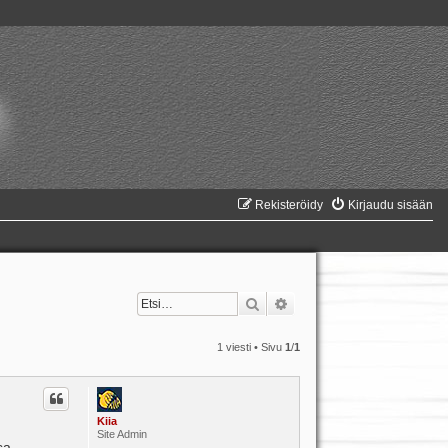
Rekisteröidy
Kirjaudu sisään
Etsi
Tarkennettu haku
1 viesti • Sivu
1
/
1
Kiia
Site Admin
sa,