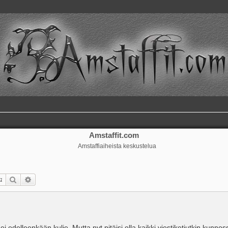
Amstaffit.com
Amstaffiaiheista keskustelua
Etsi
Tarkennettu haku
 ei edelleenkään kulje. Mutta nyt pitäisi olla kaikki viestiketjutkin kunnos