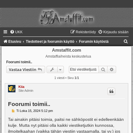
UKK
Rekisteröidy
Kirjaudu sisään
E
Etusivu
Tiedotteet ja foorumin käyttö
Forumin käytöstä
t
Amstaffit.com
Amstaffiaiheista keskustelua
s
Foorumi toimii..
i
Etsi
Tarkennet
Vastaa Viestiin
1 viesti • Sivu
1
/
1
Kiia
Site Admin
Foorumi toimii..
V
Ti Loka 15, 2024 5:12 pm
i
e
Tai ainakin pitäisi toimia, paitsi ne sähköpostit ei edelleenkään
s
kulje. Mutta nyt pitäisi olla kaikki viestiketjutkin kunnossa,
t
i
ilmoitelkaahan (vaikka tähän viestiin vastaamalla, tai yv.) jos