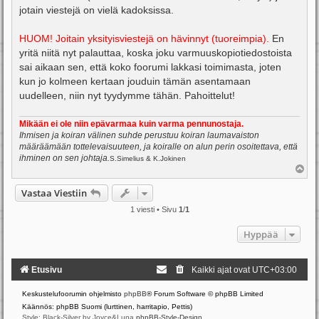
jotain viestejä on vielä kadoksissa.
HUOM! Joitain yksityisviestejä on hävinnyt (tuoreimpia).
En
yritä niitä nyt palauttaa, koska joku varmuuskopiotiedostoista
sai aikaan sen, että koko foorumi lakkasi toimimasta, joten
kun jo kolmeen kertaan jouduin tämän asentamaan
uudelleen, niin nyt tyydymme tähän. Pahoittelut!
Mikään ei ole niin epävarmaa kuin varma pennunostaja.
Ihmisen ja koiran välinen suhde perustuu koiran laumavaiston
määräämään tottelevaisuuteen, ja koiralle on alun perin osoitettava, että
ihminen on sen johtaja.
S.Simelius & K.Jokinen
Y
l
ö
Vastaa Viestiin
s
1 viesti • Sivu
1
/
1
Hyppää
Etusivu
Kaikki ajat ovat
UTC+03:00
Keskustelufoorumin ohjelmisto
phpBB
® Forum Software © phpBB Limited
Käännös: phpBB Suomi (lurttinen, harritapio, Pettis)
Style: Black-Silver by Joyce&Luna
phpBB-Style-Design