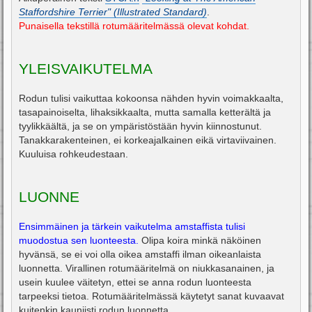
i
Staffordshire Terrier" (Illustrated Standard)
.
Punaisella tekstillä rotumääritelmässä olevat kohdat.
YLEISVAIKUTELMA
Rodun tulisi vaikuttaa kokoonsa nähden hyvin voimakkaalta,
tasapainoiselta, lihaksikkaalta, mutta samalla ketterältä ja
tyylikkäältä, ja se on ympäristöstään hyvin kiinnostunut.
Tanakkarakenteinen, ei korkeajalkainen eikä virtaviivainen.
Kuuluisa rohkeudestaan.
LUONNE
Ensimmäinen ja tärkein vaikutelma amstaffista tulisi
muodostua sen luonteesta.
Olipa koira minkä näköinen
hyvänsä, se ei voi olla oikea amstaffi ilman oikeanlaista
luonnetta. Virallinen rotumääritelmä on niukkasanainen, ja
usein kuulee väitetyn, ettei se anna rodun luonteesta
tarpeeksi tietoa. Rotumääritelmässä käytetyt sanat kuvaavat
kuitenkin kauniisti rodun luonnetta.