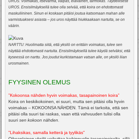
UROS: Voimakas, itsevarma, valpas, eläväinen, tarmokas. Täydellisesti
UROS. Ensisilmäyksellä tulee olla selvää, että koira on ehdottomasti
maskuliininen. Sinun ei koskaan pitäisi joutua katsomaan mahan alle
varmistuaksesi asiasta – jos uros näyttää hiukkaakaan nartulta, se on
väärin.
NARTTU: Huolimatta siitä, että yksilö on erittäin voimakas, tulee sen
näyttää ehdottomasti nartulta. Ensisilmäyksellä tulee käydä selväksi, että
kyseessä on narttu. Jos joudut kurkistamaan vatsan alle, on yksilö liian
urosmainen.
FYYSINEN OLEMUS
”Kokoonsa nähden hyvin voimakas, tasapainoinen koira”
Koira on keskikokoinen, ei suuri, mutta sen pitäisi olla hyvin
voimakas – KOKOONSA NÄHDEN. Tämä ei tarkoita, että sen
pitäisi olla suuri tai raskas, vaan että vahvuuden tulisi olla
suuri
sen kokoon nähden
.
"Lihaksikas, samalla ketterä ja tyylikäs"
Oikeanlainen yksilö vaikuttaa kaikinpuolin tasapainoiselta, sillä