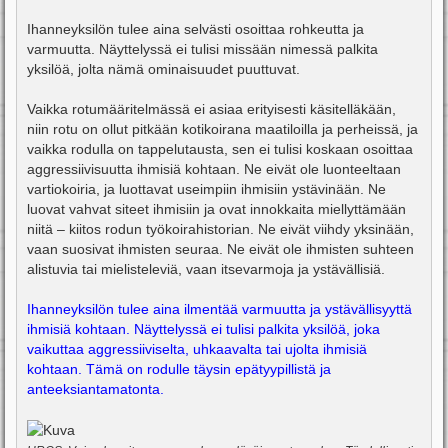
Ihanneyksilön tulee aina selvästi osoittaa rohkeutta ja
varmuutta. Näyttelyssä ei tulisi missään nimessä palkita
yksilöä, jolta nämä ominaisuudet puuttuvat.
Vaikka rotumääritelmässä ei asiaa erityisesti käsitelläkään,
niin rotu on ollut pitkään kotikoirana maatiloilla ja perheissä, ja
vaikka rodulla on tappelutausta, sen ei tulisi koskaan osoittaa
aggressiivisuutta ihmisiä kohtaan. Ne eivät ole luonteeltaan
vartiokoiria, ja luottavat useimpiin ihmisiin ystävinään. Ne
luovat vahvat siteet ihmisiin ja ovat innokkaita miellyttämään
niitä – kiitos rodun työkoirahistorian. Ne eivät viihdy yksinään,
vaan suosivat ihmisten seuraa. Ne eivät ole ihmisten suhteen
alistuvia tai mielisteleviä, vaan itsevarmoja ja ystävällisiä.
Ihanneyksilön tulee aina ilmentää varmuutta ja ystävällisyyttä
ihmisiä kohtaan. Näyttelyssä ei tulisi palkita yksilöä, joka
vaikuttaa aggressiiviselta, uhkaavalta tai ujolta ihmisiä
kohtaan. Tämä on rodulle täysin epätyypillistä ja
anteeksiantamatonta.