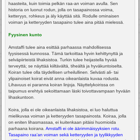
haasteita, kuin toimia pelkän raa-an voiman avulla. Sen
historia on luonut rodun, jolla on tasapainossa voima,
ketteryys, rohkeus ja äly käyttää sitä. Rodulle ominaisen
voiman ja ketteryyden tasapaino tulee aina pitää mielessä.
Fyysinen kunto
Amstaffi tulee aina esittää parhaassa mahdollisessa
fyysisessä kunnossa. Tämä tarkoittaa hyvin kehittynyttä ja
selväpiirteistä lihaksistoa. Turkin tulee heijastella hyvää
terveyttä; se näyttää kiiltävältä, tiheältä ja hyväkuntoiselta.
Koiran tulee olla täydellisen urheilullinen. Selvästi ali- tai
ylipainoiset koirat eivät anna oikeanlaista kuvaa rodusta.
Lihavuus ei paranna koiran linjoja. Näyttelykoirissa on
taipumus erehtyä sekoittamaan läski toivottavampaan hyvään
lihaskuntoon.
Koira, jolla ei ole oikeanlaista lihaksistoa, ei luo haluttua
mielikuvaa voiman ja ketteryyden tasapainosta. Koiraa, jolla
on eniten lihasmassaa, ei kuitenkaan pitäisi huomioida
parhaana koirana.
Amstaffi ei ole äärimmäisyyksien rotu.
Tasapaino raa’an voiman sekä ketteryyden ja tyylikkyyden