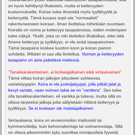
on hyvin kehittynyt lihaksisto, mutta ei ketteryyden
kustannuksella. Koiran tulee ilmentää myös tyylikkyyttä ja
ketteryyttä. Tämä kuvaus sopii siis ”normaalisti”
rakentuneeseen koiraan, ilman liioittelua mihinkään suuntaan.
Koiralla on voima ja ketteryys tasapainossa, niiden molempien
tulee näkyä. Yksilö, joka on niin liioitellun lihaksikas, ettei siitä
ilmene ketteryys ja tyylikkyys, ei ole enää tasapainoinen.
Tämä tasapaino koskee luuston koon ja koiran painon
suhdetta. Mikään ei saa olla liioiteltua.
Voiman ja ketteryyden
tasapaino on aina pidettävä mielessä.
”Tanakkarakenteinen, ei korkeajalkainen eikä virtaviivainen”
Tämä viittaa koiran jalkojen pituuteen suhteessa
vartalotyyppiin.
Koira ei ole juoksijatyyppi, jolla pitkät jalat ja
kevyt vartalo, vaan voiman takia se on ”vanttera”.
Sen tulee
olla tanakkarakenteinen, eli vankka ja tukeva, mutta sillä on
oltava tarpeeksi jalkoja jotta säilytetään riittävä ketteryys ja
tyylikkyys.
Se ei koskaan ole matalajalkainen.
Vertauksena; koira on ennemminkin triatlonisti tai
kymmenottelija, kuin kehonrakentaja tai voimannostaja. Sillä
on oltava pikemminkin kyky suorittaa monipuolisia fyysisiä