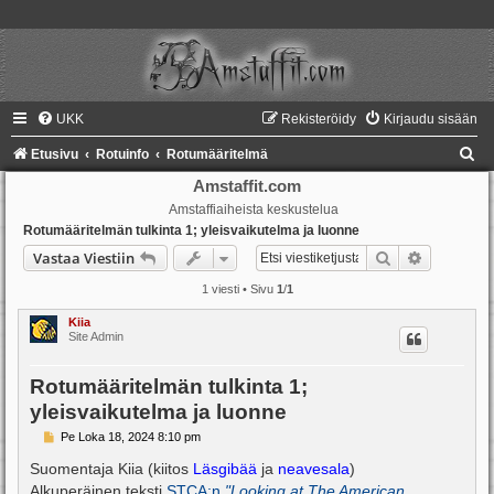
UKK
Rekisteröidy
Kirjaudu sisään
E
Etusivu
Rotuinfo
Rotumääritelmä
t
Amstaffit.com
Amstaffiaiheista keskustelua
s
Rotumääritelmän tulkinta 1; yleisvaikutelma ja luonne
i
Etsi
Tarkennet
Vastaa Viestiin
1 viesti • Sivu
1
/
1
Kiia
Site Admin
Rotumääritelmän tulkinta 1;
yleisvaikutelma ja luonne
V
Pe Loka 18, 2024 8:10 pm
i
e
Suomentaja Kiia (kiitos
Läsgibää
ja
neavesala
)
s
Alkuperäinen teksti
STCA:n
"Looking at The American
t