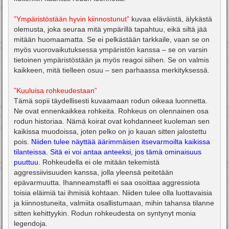
”Ympäristöstään hyvin kiinnostunut”
kuvaa eläväistä, älykästä
olemusta, joka seuraa mitä ympärillä tapahtuu, eikä siltä jää
mitään huomaamatta. Se ei pelkästään tarkkaile, vaan se on
myös vuorovaikutuksessa ympäristön kanssa – se on varsin
tietoinen ympäristöstään ja myös reagoi siihen. Se on valmis
kaikkeen, mitä tielleen osuu – sen parhaassa merkityksessä.
”Kuuluisa rohkeudestaan”
Tämä sopii täydellisesti kuvaamaan rodun oikeaa luonnetta.
Ne ovat ennenkaikkea rohkeita. Rohkeus on olennainen osa
rodun historiaa. Nämä koirat ovat kohdanneet kuoleman sen
kaikissa muodoissa, joten pelko on jo kauan sitten jalostettu
pois.
Niiden tulee näyttää äärimmäisen itsevarmoilta kaikissa
tilanteissa. Sitä ei voi antaa anteeksi, jos tämä ominaisuus
puuttuu.
Rohkeudella ei ole mitään tekemistä
aggressiivisuuden kanssa, jolla yleensä peitetään
epävarmuutta. Ihanneamstaffi ei saa osoittaa aggressiota
toisia eläimiä tai ihmisiä kohtaan. Niiden tulee olla luottavaisia
ja kiinnostuneita, valmiita osallistumaan, mihin tahansa tilanne
sitten kehittyykin. Rodun rohkeudesta on syntynyt monia
legendoja.