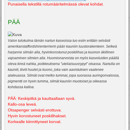
Punaisella tekstillä rotumääritelmässä olevat kohdat.
PÄÄ
Valon tulokulma tämän nartun kasvoissa tuo esiin erittäin selvästi
amerikanstaffordshirenterrierin pään kauniin luustorakenteen. Selkeä
harjanne silmän alla, hyvinkorostunut poskilihas ja kuonon äkillinen
vajoaminen silmien alla. Huomionarvoista on myös kasvoluiden päällä
oleva kireä nahka, poikkeuksena ”uteliaisuusrypyt” otsassa. Nartulla on
kauniit, tiiviit huulet ja kuono, joka vain aavistuksen vaalenee
alaleuassa. Silmät ovat melko tummat, jopa suorassa auringonvalossa,
pigmentti on hyvin tumma, silmät kauniin muotoiset ja oikeassa
kohdassa kalloa.
PÄÄ: Keskipitkä ja kauttaaltaan syvä.
Kallo-osa leveä.
Otsapenger selvästi erottuva.
Hyvin korostuneet poskilihakset.
Korkealle kiinnittyneet korvat.