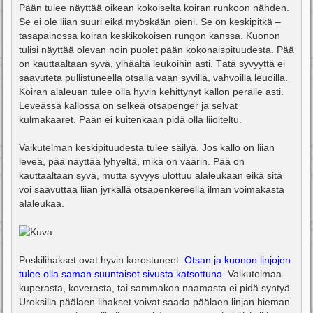
Pään tulee näyttää oikean kokoiselta koiran runkoon nähden.
Se ei ole liian suuri eikä myöskään pieni. Se on keskipitkä –
tasapainossa koiran keskikokoisen rungon kanssa. Kuonon
tulisi näyttää olevan noin puolet pään kokonaispituudesta. Pää
on kauttaaltaan syvä, ylhäältä leukoihin asti. Tätä syvyyttä ei
saavuteta pullistuneella otsalla vaan syvillä, vahvoilla leuoilla.
Koiran alaleuan tulee olla hyvin kehittynyt kallon perälle asti.
Leveässä kallossa on selkeä otsapenger ja selvät
kulmakaaret. Pään ei kuitenkaan pidä olla liioiteltu.
Vaikutelman keskipituudesta tulee säilyä. Jos kallo on liian
leveä, pää näyttää lyhyeltä, mikä on väärin. Pää on
kauttaaltaan syvä, mutta syvyys ulottuu alaleukaan eikä sitä
voi saavuttaa liian jyrkällä otsapenkereellä ilman voimakasta
alaleukaa.
Poskilihakset ovat hyvin korostuneet.
Otsan ja kuonon linjojen
tulee olla saman suuntaiset sivusta katsottuna.
Vaikutelmaa
kuperasta, koverasta, tai sammakon naamasta ei pidä syntyä.
Uroksilla päälaen lihakset voivat saada päälaen linjan hieman