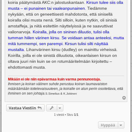
koiria päätymästä AKC:n jalostuskantaan.
Kirsun tulee siis olla
musta – ei punainen tai vaaleanpunainen.
Tiedämme
nykyään, että on geneettisesti mahdotonta, että sinisellä
koiralla olisi musta nenä. Silti silloin, kuten nytkin, oli sinisiä
amstaffeja, ja niitä esitettiin näyttelyissä ja ne saavuttivat
valionarvoja.
Koiralla, jolla on sininen diluutio, tulisi olla
tumman hiilen värinen kirsu. Se voidaan antaa anteeksi, mutta
mitä tummempi, sen parempi. Kirsun tulisi silti näyttää
mustalta.
Lihanvärinen kirsu (dudley) on mainittu virheissä.
Koirilla, joilla ei ole sinistä diluutiota, oikeanlaisen kirsun on
oltava juuri niin kuin se on rotumääritelmään kirjoitettu –
ehdottomasti musta.
Mikään ei ole niin epävarmaa kuin varma pennunostaja.
Ihmisen ja koiran välinen suhde perustuu koiran laumavaiston
määräämään tottelevaisuuteen, ja koiralle on alun perin osoitettava, että
ihminen on sen johtaja.
S.Simelius & K.Jokinen
Y
l
ö
Vastaa Viestiin
s
1 viesti • Sivu
1
/
1
Hyppää