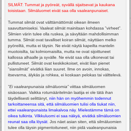
SILMÄT: Tummat ja pyöreät, syvällä sijaitsevat ja kaukana
toisistaan. Silmäluomet eivät saa olla vaaleanpunaiset.
Tummat silmät ovat välttämättömät oikean ilmeen
saavuttamiseksi. Vaaleat silmät mainitaan kohdassa ”virheet”.
Silmien värin tulee olla ruskea, ja sävyltään mahdollisimman
tumma. Silmät ovat tavalliset koiran silmät, näyttäen melko
pyöreiltä, mutta ei täysin. Ne eivät näytä kapeilta mantelin
muotoisilta, tai kolmiomaisilta, mutta ne ovat sijoittuneet
kallossa alhaalle ja syvälle. Ne eivät saa olla ulkonevat tai
pullistuneet. Silmät ovat keskikokoiset, eivät liian pienet
”siansilmät” eivätkä liian suuret. Ilme on avoin, innokas,
itsevarma, älykäs ja rohkea, ei koskaan pelokas tai välttelevä.
”Ei vaaleanpunaisia silmäluomia”
viittaa silmäluomen
sisäosaan. Vaikka rotumääritelmän laatija ei ole tätä ihan
täydellisesti selittänyt,
niin hän on myöhemmin todennut
tarkoittaneensa sitä, että silmäluomien tulisi olla tiukat niin,
ettei vaaleanpunaista limakalvoa näy. Mielestämme tämä on
oikea tulkinta. Vilkkuluomi ei saa näkyä, eivätkä silmäluomien
reunat saa olla löysät.
Jos näet asian siten, että silmäluomien
tulee olla täysin pigmentoituneet, niin pidä vaaleanpunaisia