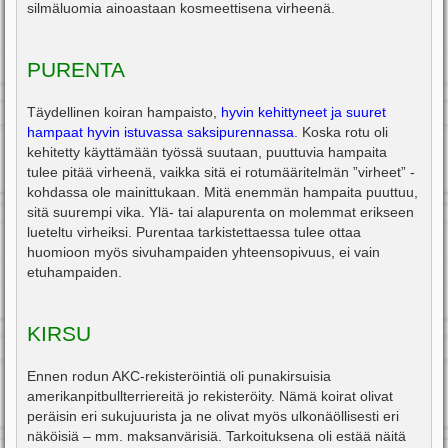
silmäluomia ainoastaan kosmeettisena virheenä.
PURENTA
Täydellinen koiran hampaisto,
hyvin kehittyneet ja suuret
hampaat hyvin istuvassa saksipurennassa
. Koska rotu oli
kehitetty käyttämään työssä suutaan, puuttuvia hampaita
tulee pitää virheenä, vaikka sitä ei rotumääritelmän ”virheet” -
kohdassa ole mainittukaan. Mitä enemmän hampaita puuttuu,
sitä suurempi vika. Ylä- tai alapurenta on molemmat erikseen
lueteltu virheiksi. Purentaa tarkistettaessa tulee ottaa
huomioon myös sivuhampaiden yhteensopivuus, ei vain
etuhampaiden.
KIRSU
Ennen rodun AKC-rekisteröintiä oli punakirsuisia
amerikanpitbullterriereitä jo rekisteröity. Nämä koirat olivat
peräisin eri sukujuurista ja ne olivat myös ulkonäöllisesti eri
näköisiä – mm. maksanvärisiä. Tarkoituksena oli estää näitä