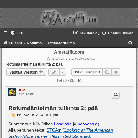
UKK
Rekisteröidy
Kirjaudu sisään
E
Etusivu
Rotuinfo
Rotumääritelmä
t
Amstaffit.com
Amstaffiaiheista keskustelua
s
Rotumääritelmän tulkinta 2; pää
i
Etsi
Tarkennet
Vastaa Viestiin
1 viesti • Sivu
1
/
1
Kiia
Site Admin
Rotumääritelmän tulkinta 2; pää
V
Pe Loka 18, 2024 10:00 pm
i
e
Suomentaja Kiia (kiitos
Läsgibää
ja
neavesala
)
s
Alkuperäinen teksti
STCA:n
"Looking at The American
t
i
Staffordshire Terrier" (Illustrated Standard)
.