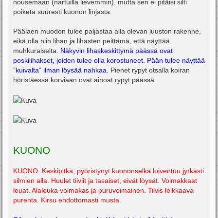
nousemaan (nartuilla lievemmin), mutta sen ei pitäisi silti
poiketa suuresti kuonon linjasta.
Päälaen muodon tulee paljastaa alla olevan luuston rakenne,
eikä olla niin lihan ja lihasten peittämä, että näyttää
muhkuraiselta.
Näkyvin lihaskeskittymä päässä ovat
poskilihakset, joiden tulee olla korostuneet. Pään tulee näyttää
”kuivalta” ilman löysää nahkaa.
Pienet rypyt otsalla koiran
höristäessä korviaan ovat ainoat rypyt päässä.
KUONO
KUONO: Keskipitkä, pyöristynyt kuononselkä loiventuu jyrkästi
silmien alla. Huulet tiiviit ja tasaiset, eivät löysät. Voimakkaat
leuat. Alaleuka voimakas ja puruvoimainen. Tiivis leikkaava
purenta. Kirsu ehdottomasti musta.