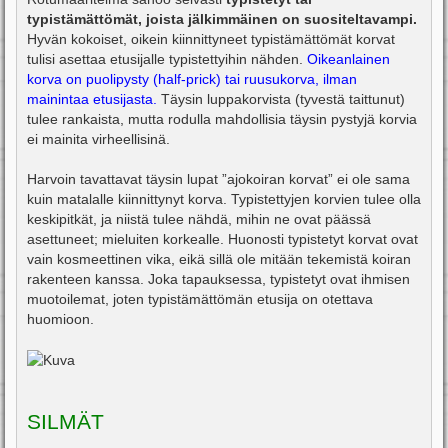
typistämättömät, joista jälkimmäinen on suositeltavampi.
Hyvän kokoiset, oikein kiinnittyneet typistämättömät korvat
tulisi asettaa etusijalle typistettyihin nähden.
Oikeanlainen
korva on puolipysty (half-prick) tai ruusukorva, ilman
mainintaa etusijasta.
Täysin luppakorvista (tyvestä taittunut)
tulee rankaista, mutta rodulla mahdollisia täysin pystyjä korvia
ei mainita virheellisinä.
Harvoin tavattavat täysin lupat ”ajokoiran korvat” ei ole sama
kuin matalalle kiinnittynyt korva. Typistettyjen korvien tulee olla
keskipitkät, ja niistä tulee nähdä, mihin ne ovat päässä
asettuneet; mieluiten korkealle. Huonosti typistetyt korvat ovat
vain kosmeettinen vika, eikä sillä ole mitään tekemistä koiran
rakenteen kanssa. Joka tapauksessa, typistetyt ovat ihmisen
muotoilemat, joten typistämättömän etusija on otettava
huomioon.
SILMÄT