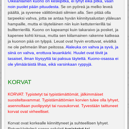
Oikeanlainen kuono on keskipitkä, ei lyhyt eikä pitkä, vaan
noin puolet pään pituudesta.
Se on pyöreä ja melko leveä
päältä, ja syvenee välittömästi silmien alla. Sen pitää olla
tarpeeksi vahva, jotta se antaa hyvän kiinnitysalustan yläleuan
hampaille, mutta ei täyteläinen niin kuin kettuterrierillä tai
bullterrierillä. Kuono on kapeampi kuin takaraivo ja posket, ja
kapenee kohti kirsua, mutta sen kiilamainen rakenne katkeaa
ja kuonon pää on tylppä. Leuat ovat hyvin erottuvat, eivätkä
ne ole pehmeän lihan peitossa.
Alaleuka on vahva ja syvä, ja
siinä on vahva, erottuva leuankärki. Huulet ovat tiiviit ja
tasaiset, ilman löysyyttä tai paksua täytettä. Kuono-osassa ei
ole ylimääräistä lihaa, eikä varsinkaan ryppyjä.
KORVAT
KORVAT: Typistetyt tai typistämättömät, jälkimmäiset
suositeltavammat. Typistämättömien korvien tulee olla lyhyet,
asennoltaan puolipystyt tai ruusukorvat. Tyvestään taittuneet
korvat ovat virheelliset.
Korvat ovat korkealle kiinnittyneet ja suhteellisen lyhyet.
Rotumääritelmä sanoo selvästi
typistetyt tai