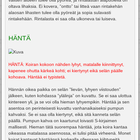
välisen alueen tulee olla pyöreä, ja rintalastan alapuolella on
oltava lihaksia. Ei kovera, “ontto” tai litteä vaan rintakehän
alaosan lihasten tulee olla pyöreät ja sopia sulavasti
rintakehään. Rintalasta ei saa olla ulkoneva tai luiseva.
HÄNTÄ
HÄNTÄ: Koiran kokoon nähden lyhyt, matalalle kiinnittynyt,
kapenee ohutta kärkeä kohti; ei kiertynyt eikä selän päälle
kohoava. Häntää ei typistetä.
Hännän oikea paikka on selän ”lievän, lyhyen viistouden”
jälkeen, kuten kohdassa ”ylälinja” on kuvattu. Se ei saa ulottua
kintereen yli, ja se voi olla hieman lyhyempikin. Häntää ja sen
asentoa on perinteisesti kuvattu vanhanaikaiseksi pumpun
kahvaksi. Se ei saa olla kiertynyt, eikä sitä kanneta selän
päällä. Pumpun kahva on kaartunut loivasti S-kirjaimen
mallisesti. Hieman tätä suorempaa häntää, jota koira kantaa
oikeassa matalassa asennossa, ei tulisi pitää virheenä. Monet
koirat kantavat häntäänsä korkealla ollessaan kiihtyneitä,