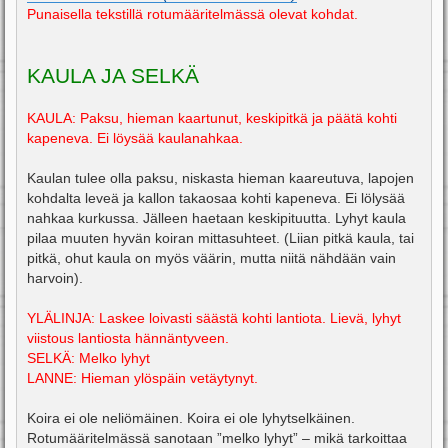
Punaisella tekstillä rotumääritelmässä olevat kohdat.
KAULA JA SELKÄ
KAULA: Paksu, hieman kaartunut, keskipitkä ja päätä kohti
kapeneva. Ei löysää kaulanahkaa.
Kaulan tulee olla paksu, niskasta hieman kaareutuva, lapojen
kohdalta leveä ja kallon takaosaa kohti kapeneva. Ei lölysää
nahkaa kurkussa. Jälleen haetaan keskipituutta. Lyhyt kaula
pilaa muuten hyvän koiran mittasuhteet. (Liian pitkä kaula, tai
pitkä, ohut kaula on myös väärin, mutta niitä nähdään vain
harvoin).
YLÄLINJA: Laskee loivasti säästä kohti lantiota. Lievä, lyhyt
viistous lantiosta hännäntyveen.
SELKÄ: Melko lyhyt
LANNE: Hieman ylöspäin vetäytynyt.
Koira ei ole neliömäinen. Koira ei ole lyhytselkäinen.
Rotumääritelmässä sanotaan ”melko lyhyt” – mikä tarkoittaa