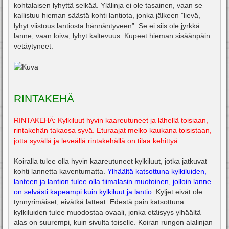
kohtalaisen lyhyttä selkää. Ylälinja ei ole tasainen, vaan se
kallistuu hieman säästä kohti lantiota, jonka jälkeen ”lievä,
lyhyt viistous lantiosta hännäntyveen”. Se ei siis ole jyrkkä
lanne, vaan loiva, lyhyt kaltevuus. Kupeet hieman sisäänpäin
vetäytyneet.
RINTAKEHÄ
RINTAKEHÄ: Kylkiluut hyvin kaareutuneet ja lähellä toisiaan,
rintakehän takaosa syvä. Eturaajat melko kaukana toisistaan,
jotta syvällä ja leveällä rintakehällä on tilaa kehittyä.
Koiralla tulee olla hyvin kaareutuneet kylkiluut, jotka jatkuvat
kohti lannetta kaventumatta.
Ylhäältä katsottuna kylkiluiden,
lanteen ja lantion tulee olla tiimalasin muotoinen, jolloin lanne
on selvästi kapeampi kuin kylkiluut ja lantio.
Kyljet eivät ole
tynnyrimäiset, eivätkä latteat. Edestä pain katsottuna
kylkiluiden tulee muodostaa ovaali, jonka etäisyys ylhäältä
alas on suurempi, kuin sivulta toiselle. Koiran rungon alalinjan