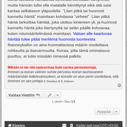
mutta hännän tulisi olla matalalle kiinnittynyt eikä sitä saisi
kantaa selkätason yläpuolella. ”Liian pitkä tai huonosti
kannettu häntä” mainitaan kohdassa “virheet”. Liian pitkä
häntä tarkoittaa häntää, joka ulottuu kintereen yli, ja huonosti
kannettu häntä joko kiertynyttä tai selän päälle kohoavaa,
kuten rotumääritelmässä mainitaan.
Vatsan alle kaartuvaa
häntää tulee pitää merkkinä huonosta luonteesta.
Ihanneyksilön on aina huomattavissa määrin osoitettava
rohkeutta ja itsevarmuutta. Koiraa, jolta tämä ominaisuus
puuttuu, ei tulisi missään nimessä palkita.
Mikään ei ole niin epävarmaa kuin varma pennunostaja.
Ihmisen ja koiran välinen suhde perustuu koiran laumavaiston
määräämään tottelevaisuuteen, ja koiralle on alun perin osoitettava, että
ihminen on sen johtaja.
S.Simelius & K.Jokinen
Y
l
ö
Vastaa Viestiin
s
1 viesti • Sivu
1
/
1
Hyppää
Etusivu
Kaikki ajat ovat
UTC+03:00