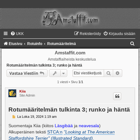
UKK
Rekisteröidy
Kirjaudu sisään
E
Etusivu
Rotuinfo
Rotumääritelmä
t
Amstaffit.com
Amstaffiaiheista keskustelua
s
Rotumääritelmän tulkinta 3; runko ja häntä
i
Etsi
Tarkennet
Vastaa Viestiin
1 viesti • Sivu
1
/
1
Kiia
Site Admin
Rotumääritelmän tulkinta 3; runko ja häntä
V
La Loka 19, 2024 1:19 am
i
e
Suomentaja Kiia (kiitos
Läsgibää
ja
neavesala
)
s
Alkuperäinen teksti
STCA:n
"Looking at The American
t
i
Staffordshire Terrier" (Illustrated Standard)
.