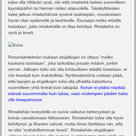
tulee olla riittävän syvä, niin että rintakehä laskee suunnilleen
kyynärpäihin tai hieman niiden alapuolelle. Takakylkiluiden
tulee jatkua rintakehähstä syvänä taaksepäin, muodostaen
hyvän tilan sydämelle ja keuhkoille. Eturaajat melko etäällä
toisistaan, jotta rintakehällä on tilaa kehittyä. Rintakehä on
syvä ja leveä.
Rotumääritelmän mukaan etujalkojen on oltava “melko
kaukana toisistaan”, joka tarkoittaa jossain määrin, jonkin
verran. Jalkojen tulisi siis olla kohtuullisen etäällä toisistaan, ei
niin leveästi kuin mahdollista. Nyrkkisääntönä voidaan pitää,
että lapojen ja etujalkojen tulisi olla ylhäältä katsottuna
suunnilleen yhtä leveät kuin takapää.
Koiran ei pitäisi näyttää
edestä suuremmalta kuin takaa, vaan molempien päiden tulee
olla tasapainossa.
Rintakehän leveydellä on suora vaikutus ketteryyteen ja
koiran vaivattomaan liikkeeseen. Rintakehän tulee olla hyvin
kehittynyt, ja lihasten vahvat, mutta ilman liioittelua niin, että
se olisi “mahdollisimman leveä”. Rintakehän etujalkojen