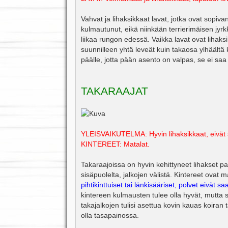
Vahvat ja lihaksikkaat lavat, jotka ovat sopivan
kulmautunut, eikä niinkään terrierimäisen jyrk
liikaa rungon edessä. Vaikka lavat ovat lihaksik
suunnilleen yhtä leveät kuin takaosa ylhäältä
päälle, jotta pään asento on valpas, se ei saa 
TAKARAAJAT
YLEISVAIKUTELMA: Hyvin lihaksikkaat, eivät si
KINTEREET: Matalat.
Takaraajoissa on hyvin kehittyneet lihakset paka
sisäpuolelta, jalkojen välistä. Kintereet ovat
pihtikinttuiset tai länkisääriset, polvet eivät s
kintereen kulmausten tulee olla hyvät, mutta s
takajalkojen tulisi asettua kovin kauas koiran t
olla tasapainossa.