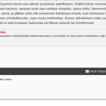
 fyysinen kunto saa aikaan joustavan askelluksen. Kaikki koiran normaa
 saa kauhoa, varpaat eivät saa osoittaa ulospäin, astua ristiin, kiemurrel
en sama, ja jälkien tulisi olla ennemmin kahdessa rivissä, kuin kolmessa t
taan urheilullisuutta, vaan myös mielentilaa. Koiran askelluksen tulee va
e ei saisi koskaan laahustaa tai liikkua vaisusti tai innottomasti.
taja.
avaiston määräämään tottelevaisuuteen, ja koiralle on alun perin osoitettava, että
Viesti Ylläpi
BB Limited