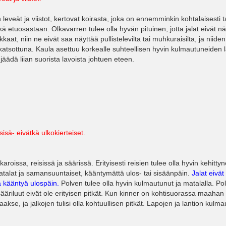
 leveät ja viistot, kertovat koirasta, joka on ennemminkin kohtalaisesti t
kä etuosastaan. Olkavarren tulee olla hyvän pituinen, jotta jalat eivät n
kaat, niin ne eivät saa näyttää pullistelevilta tai muhkuraisilta, ja niiden
 katsottuna. Kaula asettuu korkealle suhteellisen hyvin kulmautuneiden 
jäädä liian suorista lavoista johtuen eteen.
sä- eivätkä ulkokierteiset.
roissa, reisissä ja säärissä. Erityisesti reisien tulee olla hyvin kehittyn
 matalat ja samansuuntaiset, kääntymättä ulos- tai sisäänpäin.
Jalat eivät
aa kääntyä ulospäin.
Polven tulee olla hyvin kulmautunut ja matalalla. Po
ääriluut eivät ole erityisen pitkät. Kun kinner on kohtisuorassa maahan
aakse, ja jalkojen tulisi olla kohtuullisen pitkät. Lapojen ja lantion kulm