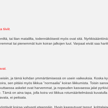
tiiviit.
pieniltä, tai liian matalilta, todennäköisesti myös ovat sitä. Nyrkkisääntön
suuremmat tai pienemmät kuin koiran jalkojen luut. Varpaat eivät saa harit
avat.
kkeisiin, ja tämä kohdan ymmärtämisessä on usein vaikeuksia. Koska k
ra, sen pitäisi myös liikkua ”normaalia” koiran liikkumista. Toisin sano
la liikuttaessa askelet ovat harvemmat, ja nopeuden kasvaessa jalat pyrkiv
e. Tämä on aina tapa, jolla koira voi liikkua rotumääritelmässä kuvatulla 
avata, ei peitsata.
työntävät koiraa vahvasti eteenpäin. Hyvin kaareutuvat tassut, kohtalais