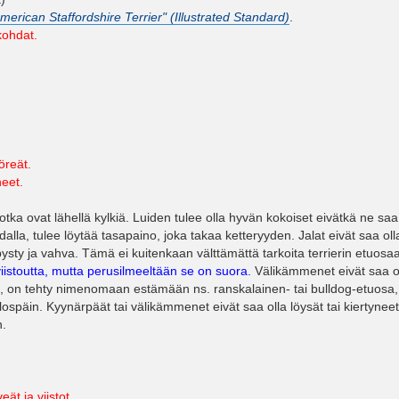
merican Staffordshire Terrier" (Illustrated Standard)
.
kohdat.
öreät.
eet.
 jotka ovat lähellä kylkiä. Luiden tulee olla hyvän kokoiset eivätkä ne s
dalla, tulee löytää tasapaino, joka takaa ketteryyden. Jalat eivät saa oll
sty ja vahva. Tämä ei kuitenkaan välttämättä tarkoita terrierin etuosaa
iistoutta, mutta perusilmeeltään se on suora.
Välikämmenet eivät saa ol
nut, on tehty nimenomaan estämään ns. ranskalainen- tai bulldog-etuosa, 
ulospäin. Kyynärpäät tai välikämmenet eivät saa olla löysät tai kiertynee
n.
ät ja viistot.