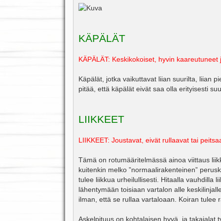
KÄPÄLÄT
KÄPÄLÄT: Keskikokoiset, hyvin kaareutuneet ja 
Käpälät, jotka vaikuttavat liian suurilta, liian 
pitää, että käpälät eivät saa olla erityisesti 
LIIKKEET
LIIKKEET: Joustavat, eivät rullaavat tai peitsa
Tämä on rotumääritelmässä ainoa viittaus lii
kuitenkin melko ”normaalirakenteinen” peruskoi
tulee liikkua urheilullisesti. Hitaalla vauhdil
lähentymään toisiaan vartalon alle keskilinjall
ilman, että se rullaa vartaloaan. Koiran tulee r
Askelpituus on kohtalaisen hyvä, ja takajalat 