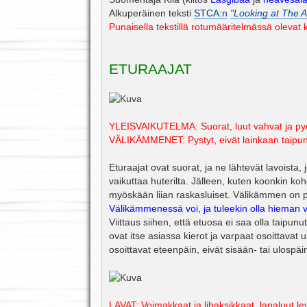
s
Alkuperäinen teksti
STCA:n
"Looking at The A
t
i
Punaisella tekstillä rotumääritelmässä olevat 
ETURAAJAT
YLEISVAIKUTELMA: Suorat, luut vahvat ja py
VÄLIKÄMMENET: Pystyt, eivät lainkaan taipun
Eturaajat ovat suorat, ja ne lähtevät lavoista,
vaikuttaa huterilta. Jälleen, kuten koonkin koh
myöskään liian raskasluiset. Välikämmen on py
Välikämmenessä voi, ja tuleekin olla hieman v
Viittaus siihen, että etuosa ei saa olla taipu
ovat itse asiassa kierot ja varpaat osoittavat 
osoittavat eteenpäin, eivät sisään- tai ulospäi
LAVAT: Voimakkaat ja lihaksikkaat, lapaluut leve