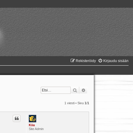
Rekisteröidy
Kirjaudu sisään
Etsi
Tarkennettu haku
1 viesti • Sivu
1
/
1
Kiia
Site Admin