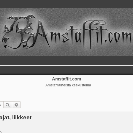
Amstaffit.com
Amstaffiaiheista keskustelua
Etsi
Tarkennettu haku
jat, liikkeet
a
)