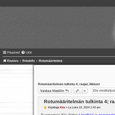
Pikalinkit
UKK
Etusivu
Rotuinfo
Rotumääritelmä
Rotumääritelmän tulkinta 4; raajat, liikkeet
Vastaa Viestiin
Rotumääritelmän tulkinta 4; raa
V
Kirjoittaja
Kiia
»
La Loka 19, 2024 1:43 am
i
e
Suomentaja Kiia (kiitos
Läsgibää
ja
neavesal