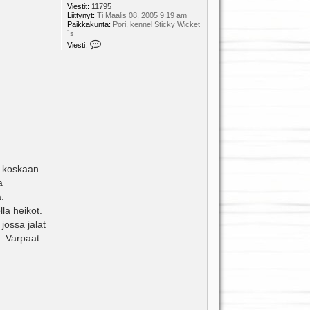
Viestit:
11795
Liittynyt:
Ti Maalis 08, 2005 9:19 am
Paikkakunta:
Pori, kennel Sticky Wicket
´s
V
Viesti:
i
e
s
t
i
K
i
i
a
aa koskaan
a
.
la heikot.
jossa jalat
t. Varpaat