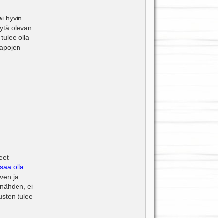
ai hyvin
äytä olevan
 tulee olla
lapojen
eet
 saa olla
lven ja
 nähden, ei
austen tulee