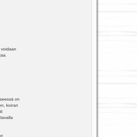
ä voidaan
taa.
yseessä on
en, koiran
ät
tavalla
et