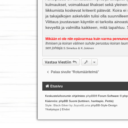
kulmaukset, voimakkaat lihakset sekä yleinen
liikkumista koskevat kriteerit pätevät. Koira ei
ja takajalkojen askelvälin tulisi olla suunnille
Viittaus joustavaan käyntiin ei tarkoita ainoas
kevyeltä ja valmiilta kaikkeen, mitä tapahtuu. S
Mikään ei ole niin epävarmaa kuin varma pennunos
Ihmisen ja koiran välinen suhde perustuu koiran laum
sen johtaja.
S.Simelius & K.Jokinen
Vastaa Viestiin
Palaa sivulle “Rotumääritelmä”
Etusivu
Keskustelufoorumin ohjelmisto
phpBB
® Forum Software © php
Käännös: phpBB Suomi (lurttinen, harritapio, Pettis)
Style: Black-Silver by Joyce&Luna
phpBB-Style-Design
Yksityisyys
|
Ehdot