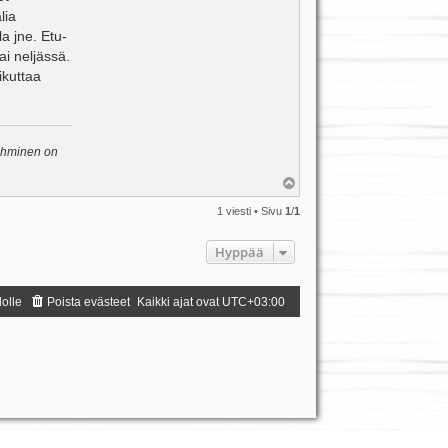
lia
la jne. Etu-
ai neljässä.
ikuttaa
 ihminen on
Y
l
ö
1 viesti • Sivu
1
/
1
s
Hyppää
dolle
Poista evästeet
Kaikki ajat ovat
UTC+03:00