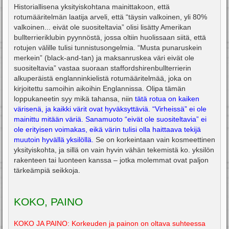
Historiallisena yksityiskohtana mainittakoon, että
rotumääritelmän laatija arveli, että “täysin valkoinen, yli 80%
valkoinen... eivät ole suositeltavia” olisi lisätty Amerikan
bullterrieriklubin pyynnöstä, jossa oltiin huolissaan siitä, että
rotujen välille tulisi tunnistusongelmia. “Musta punaruskein
merkein” (black-and-tan) ja maksanruskea väri eivät ole
suositeltavia” vastaa suoraan staffordshirenbullterrierin
alkuperäistä englanninkielistä rotumääritelmää, joka on
kirjoitettu samoihin aikoihin Englannissa. Olipa tämän
loppukaneetin syy mikä tahansa, niin
tätä rotua on kaiken
värisenä, ja kaikki värit ovat hyväksyttäviä. “Virheissä” ei ole
mainittu mitään väriä. Sanamuoto “eivät ole suositeltavia” ei
ole erityisen voimakas, eikä värin tulisi olla haittaava tekijä
muutoin hyvällä yksilöllä.
Se on korkeintaan vain kosmeettinen
yksityiskohta, ja sillä on vain hyvin vähän tekemistä ko. yksilön
rakenteen tai luonteen kanssa – jotka molemmat ovat paljon
tärkeämpiä seikkoja.
KOKO, PAINO
KOKO JA PAINO: Korkeuden ja painon on oltava suhteessa