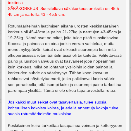
toisiinsa.
SÄKÄKORKEUS: Suositeltava säkäkorkeus uroksilla on 45,5 -
48 cm ja nartuilla 43 - 45,5 cm.
Rotumääritelmän laatimisen aikana urosten keskimääräinen
korkeus oli 45-48cm ja paino 21-27kg ja narttujen 43-45cm ja
19-25kg. Nämä ovat ne mitat, joita tulee pitää suositeltavina.
Koossa ja painossa on aina jonkin verran vaihtelua, mutta
monet nykypäivän koirat ovat oikeasti suurempia kuin mitä
alkuperäisessä rotumääritelmässä oli tarkoitettu. Valitettavasti
paino ja luuston vahvuus ovat kasvaneet jopa nopeammin
kuin korkeus, mikä on johtanut yksilöihin joiden painon ja
korkeuden suhde on vääristynyt. Tähän koon kasvuun
rohkaisevat näyttelytuomarit, jotka palkitsevat koiria väärin
sen perusteella, että isompi koko ja suurempi paino tarkoittaa
parempaa yksilöä. Tämä ei ole oikea tapa arvostella rotua.
Jos kaikki muut seikat ovat tasavertaisia, tulee suosia
kohtuullisen kokoista koiraa, ja edellä annettuja kokoja tulee
suosia rotumääritelmän mukaisina.
Keskikoinen koira tarkoittaa tasapainoa voiman ja ketteryyden