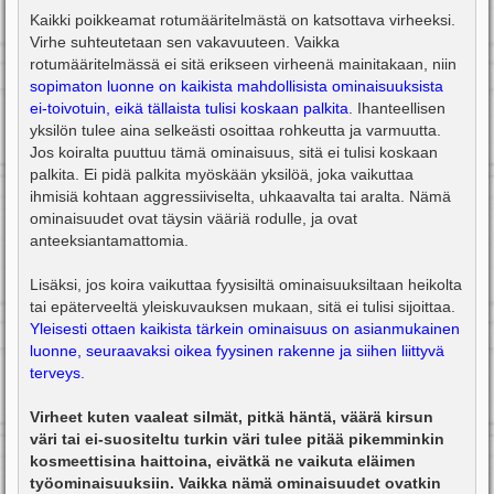
Kaikki poikkeamat rotumääritelmästä on katsottava virheeksi.
Virhe suhteutetaan sen vakavuuteen. Vaikka
rotumääritelmässä ei sitä erikseen virheenä mainitakaan, niin
sopimaton luonne on kaikista mahdollisista ominaisuuksista
ei-toivotuin, eikä tällaista tulisi koskaan palkita
. Ihanteellisen
yksilön tulee aina selkeästi osoittaa rohkeutta ja varmuutta.
Jos koiralta puuttuu tämä ominaisuus, sitä ei tulisi koskaan
palkita. Ei pidä palkita myöskään yksilöä, joka vaikuttaa
ihmisiä kohtaan aggressiiviselta, uhkaavalta tai aralta. Nämä
ominaisuudet ovat täysin vääriä rodulle, ja ovat
anteeksiantamattomia.
Lisäksi, jos koira vaikuttaa fyysisiltä ominaisuuksiltaan heikolta
tai epäterveeltä yleiskuvauksen mukaan, sitä ei tulisi sijoittaa.
Yleisesti ottaen kaikista tärkein ominaisuus on asianmukainen
luonne, seuraavaksi oikea fyysinen rakenne ja siihen liittyvä
terveys.
Virheet kuten vaaleat silmät, pitkä häntä, väärä kirsun
väri tai ei-suositeltu turkin väri tulee pitää pikemminkin
kosmeettisina haittoina, eivätkä ne vaikuta eläimen
työominaisuuksiin. Vaikka nämä ominaisuudet ovatkin