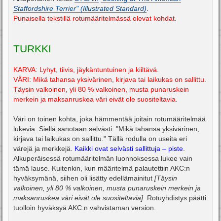
i
Staffordshire Terrier" (Illustrated Standard)
.
Punaisella tekstillä rotumääritelmässä olevat kohdat.
TURKKI
KARVA: Lyhyt, tiivis, jäykäntuntuinen ja kiiltävä.
VÄRI: Mikä tahansa yksivärinen, kirjava tai laikukas on sallittu.
Täysin valkoinen, yli 80 % valkoinen, musta punaruskein
merkein ja maksanruskea väri eivät ole suositeltavia.
Väri on toinen kohta, joka hämmentää joitain rotumääritelmää
lukevia. Siellä sanotaan selvästi: "Mikä tahansa yksivärinen,
kirjava tai laikukas on sallittu." Tällä rodulla on useita eri
värejä ja merkkejä.
Kaikki ovat selvästi sallittuja – piste.
Alkuperäisessä rotumääritelmän luonnoksessa lukee vain
tämä lause. Kuitenkin, kun määritelmä palautettiin AKC:n
hyväksymänä, siihen oli lisätty edellämainitut
[Täysin
valkoinen, yli 80 % valkoinen, musta punaruskein merkein ja
maksanruskea väri eivät ole suositeltavia]
. Rotuyhdistys päätti
tuolloin hyväksyä AKC:n vahvistaman version.