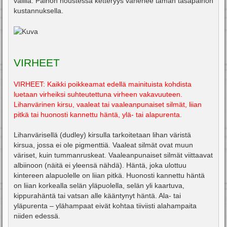
välillä. Painon noustessa ketteryys vähenee tämän tasapainon
kustannuksella.
VIRHEET
VIRHEET: Kaikki poikkeamat edellä mainituista kohdista
luetaan virheiksi suhteutettuna virheen vakavuuteen.
Lihanvärinen kirsu, vaaleat tai vaaleanpunaiset silmät, liian
pitkä tai huonosti kannettu häntä, ylä- tai alapurenta.
Lihanvärisellä (dudley) kirsulla tarkoitetaan lihan väristä
kirsua, jossa ei ole pigmenttiä. Vaaleat silmät ovat muun
väriset, kuin tummanruskeat. Vaaleanpunaiset silmät viittaavat
albiinoon (näitä ei yleensä nähdä). Häntä, joka ulottuu
kintereen alapuolelle on liian pitkä. Huonosti kannettu häntä
on liian korkealla selän yläpuolella, selän yli kaartuva,
kippurahäntä tai vatsan alle kääntynyt häntä. Ala- tai
yläpurenta – ylähampaat eivät kohtaa tiiviisti alahampaita
niiden edessä.