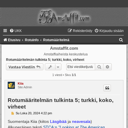
UKK
Rekisteröidy
Kirjaudu sisään
E
Etusivu
Rotuinfo
Rotumääritelmä
t
Amstaffit.com
Amstaffiaiheista keskustelua
s
Rotumääritelmän tulkinta 5; turkki, koko, virheet
i
Etsi
Tarkennet
Vastaa Viestiin
1 viesti • Sivu
1
/
1
Kiia
Site Admin
Rotumääritelmän tulkinta 5; turkki, koko,
virheet
V
Su Loka 20, 2024 4:22 pm
i
e
Suomentaja Kiia (kiitos
Läsgibää
ja
neavesala
)
s
Alkuperäinen teksti
STCA:n
"Looking at The American
t