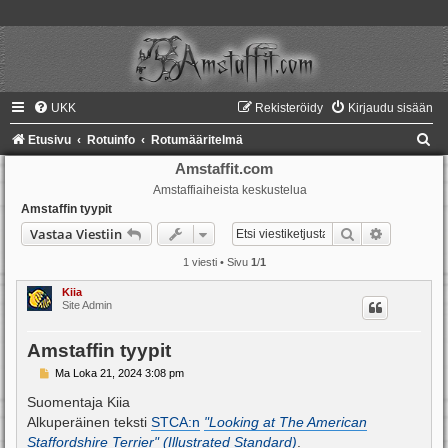
UKK
Rekisteröidy
Kirjaudu sisään
E
Etusivu
Rotuinfo
Rotumääritelmä
t
Amstaffit.com
Amstaffiaiheista keskustelua
s
Amstaffin tyypit
i
Etsi
Tarkennet
Vastaa Viestiin
1 viesti • Sivu
1
/
1
Kiia
Site Admin
Amstaffin tyypit
V
Ma Loka 21, 2024 3:08 pm
i
e
Suomentaja Kiia
s
Alkuperäinen teksti
STCA:n
"Looking at The American
t
i
Staffordshire Terrier" (Illustrated Standard)
.