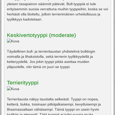
yleisen tasapainon säännöt pätevät. Bull-tyyppiä ei tule
erityisemmin suosia verrattuna muihin tyyppeihin, koska se voi
herkästi olla liioiteltu, jolloin terrierimäinen urheilullisuus ja
tyylikkyys kadotetaan.
Keskivertotyyppi (moderate)
Täydellinen bull- ja terrieritaustan yhdistelmä bulldogin
voimalla ja lihaksistolla, sekä terrierin tyylikkyydellä ja
ketteryydellä. Jos jokin tyyppi pitää asettaa muiden
yläpuolelle, niin tämä on juuri se tyyppi.
Terrierityyppi
Terrieritausta näkyy taustalta selkeästi. Tyyppi on nopea,
ketterä, tiukka, toisinaan pitkäjalkaisempi, kevytluisempi ja
lihasmassaltaan vähäisempi. Tämä tyyppi on usein hyvin
tyylikäs ja elegantti. Tätä tyyppiä ei tulisi suosia muita