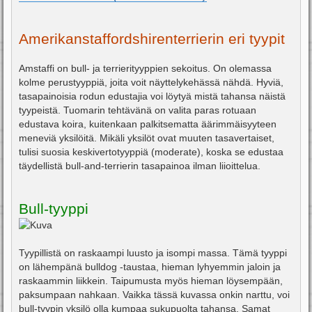
Amerikanstaffordshirenterrierin eri tyypit
Amstaffi on bull- ja terrierityyppien sekoitus. On olemassa
kolme perustyyppiä, joita voit näyttelykehässä nähdä. Hyviä,
tasapainoisia rodun edustajia voi löytyä mistä tahansa näistä
tyypeistä. Tuomarin tehtävänä on valita paras rotuaan
edustava koira, kuitenkaan palkitsematta äärimmäisyyteen
meneviä yksilöitä. Mikäli yksilöt ovat muuten tasavertaiset,
tulisi suosia keskivertotyyppiä (moderate), koska se edustaa
täydellistä bull-and-terrierin tasapainoa ilman liioittelua.
Bull-tyyppi
Tyypillistä on raskaampi luusto ja isompi massa. Tämä tyyppi
on lähempänä bulldog -taustaa, hieman lyhyemmin jaloin ja
raskaammin liikkein. Taipumusta myös hieman löysempään,
paksumpaan nahkaan. Vaikka tässä kuvassa onkin narttu, voi
bull-tyypin yksilö olla kumpaa sukupuolta tahansa. Samat