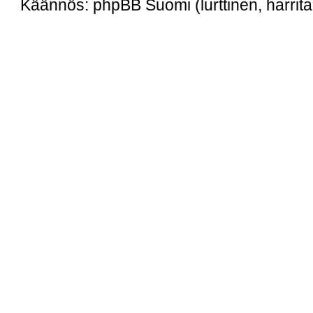
Käännös: phpBB Suomi (lurttinen, harritap