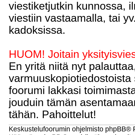
viestiketjutkin kunnossa, 
viestiin vastaamalla, tai yv
kadoksissa.
HUOM! Joitain yksityisvies
En yritä niitä nyt palautta
varmuuskopiotiedostoista 
foorumi lakkasi toimimast
jouduin tämän asentamaan
tähän. Pahoittelut!
Keskustelufoorumin ohjelmisto
phpBB
® 