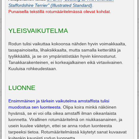
i
Staffordshire Terrier" (Illustrated Standard)
.
Punaisella tekstillä rotumääritelmässä olevat kohdat.
YLEISVAIKUTELMA
Rodun tulisi vaikuttaa kokoonsa nähden hyvin voimakkaalta,
tasapainoiselta, lihaksikkaalta, mutta samalla ketterältä ja
tyylikkäältä, ja se on ympäristöstään hyvin kiinnostunut.
Tanakkarakenteinen, ei korkeajalkainen eikä virtaviivainen.
Kuuluisa rohkeudestaan.
LUONNE
Ensimmäinen ja tärkein vaikutelma amstaffista tulisi
muodostua sen luonteesta.
Olipa koira minkä näköinen
hyvänsä, se ei voi olla oikea amstaffi ilman oikeanlaista
luonnetta. Virallinen rotumääritelmä on niukkasanainen, ja
usein kuulee väitetyn, ettei se anna rodun luonteesta
tarpeeksi tietoa. Rotumääritelmässä käytetyt sanat kuvaavat
kuitenkin kauniisti rodun luonnetta.