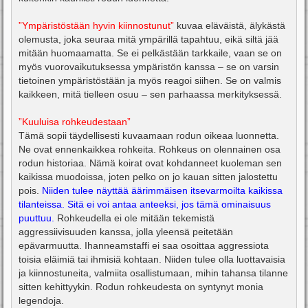
”Ympäristöstään hyvin kiinnostunut”
kuvaa eläväistä, älykästä
olemusta, joka seuraa mitä ympärillä tapahtuu, eikä siltä jää
mitään huomaamatta. Se ei pelkästään tarkkaile, vaan se on
myös vuorovaikutuksessa ympäristön kanssa – se on varsin
tietoinen ympäristöstään ja myös reagoi siihen. Se on valmis
kaikkeen, mitä tielleen osuu – sen parhaassa merkityksessä.
”Kuuluisa rohkeudestaan”
Tämä sopii täydellisesti kuvaamaan rodun oikeaa luonnetta.
Ne ovat ennenkaikkea rohkeita. Rohkeus on olennainen osa
rodun historiaa. Nämä koirat ovat kohdanneet kuoleman sen
kaikissa muodoissa, joten pelko on jo kauan sitten jalostettu
pois.
Niiden tulee näyttää äärimmäisen itsevarmoilta kaikissa
tilanteissa. Sitä ei voi antaa anteeksi, jos tämä ominaisuus
puuttuu.
Rohkeudella ei ole mitään tekemistä
aggressiivisuuden kanssa, jolla yleensä peitetään
epävarmuutta. Ihanneamstaffi ei saa osoittaa aggressiota
toisia eläimiä tai ihmisiä kohtaan. Niiden tulee olla luottavaisia
ja kiinnostuneita, valmiita osallistumaan, mihin tahansa tilanne
sitten kehittyykin. Rodun rohkeudesta on syntynyt monia
legendoja.