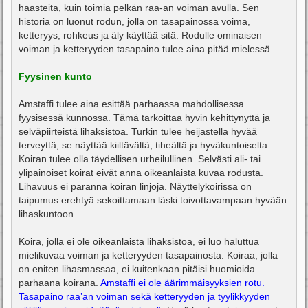
haasteita, kuin toimia pelkän raa-an voiman avulla. Sen
historia on luonut rodun, jolla on tasapainossa voima,
ketteryys, rohkeus ja äly käyttää sitä. Rodulle ominaisen
voiman ja ketteryyden tasapaino tulee aina pitää mielessä.
Fyysinen kunto
Amstaffi tulee aina esittää parhaassa mahdollisessa
fyysisessä kunnossa. Tämä tarkoittaa hyvin kehittynyttä ja
selväpiirteistä lihaksistoa. Turkin tulee heijastella hyvää
terveyttä; se näyttää kiiltävältä, tiheältä ja hyväkuntoiselta.
Koiran tulee olla täydellisen urheilullinen. Selvästi ali- tai
ylipainoiset koirat eivät anna oikeanlaista kuvaa rodusta.
Lihavuus ei paranna koiran linjoja. Näyttelykoirissa on
taipumus erehtyä sekoittamaan läski toivottavampaan hyvään
lihaskuntoon.
Koira, jolla ei ole oikeanlaista lihaksistoa, ei luo haluttua
mielikuvaa voiman ja ketteryyden tasapainosta. Koiraa, jolla
on eniten lihasmassaa, ei kuitenkaan pitäisi huomioida
parhaana koirana.
Amstaffi ei ole äärimmäisyyksien rotu.
Tasapaino raa’an voiman sekä ketteryyden ja tyylikkyyden