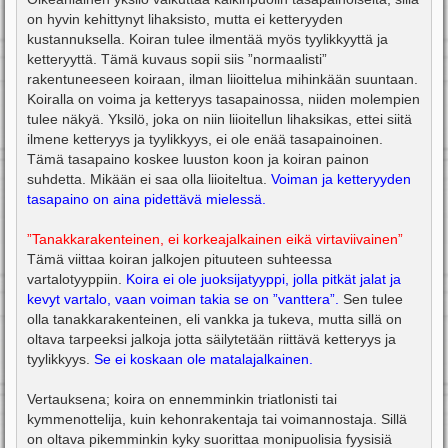
on hyvin kehittynyt lihaksisto, mutta ei ketteryyden
kustannuksella. Koiran tulee ilmentää myös tyylikkyyttä ja
ketteryyttä. Tämä kuvaus sopii siis ”normaalisti”
rakentuneeseen koiraan, ilman liioittelua mihinkään suuntaan.
Koiralla on voima ja ketteryys tasapainossa, niiden molempien
tulee näkyä. Yksilö, joka on niin liioitellun lihaksikas, ettei siitä
ilmene ketteryys ja tyylikkyys, ei ole enää tasapainoinen.
Tämä tasapaino koskee luuston koon ja koiran painon
suhdetta. Mikään ei saa olla liioiteltua.
Voiman ja ketteryyden
tasapaino on aina pidettävä mielessä.
”Tanakkarakenteinen, ei korkeajalkainen eikä virtaviivainen”
Tämä viittaa koiran jalkojen pituuteen suhteessa
vartalotyyppiin.
Koira ei ole juoksijatyyppi, jolla pitkät jalat ja
kevyt vartalo, vaan voiman takia se on ”vanttera”.
Sen tulee
olla tanakkarakenteinen, eli vankka ja tukeva, mutta sillä on
oltava tarpeeksi jalkoja jotta säilytetään riittävä ketteryys ja
tyylikkyys.
Se ei koskaan ole matalajalkainen.
Vertauksena; koira on ennemminkin triatlonisti tai
kymmenottelija, kuin kehonrakentaja tai voimannostaja. Sillä
on oltava pikemminkin kyky suorittaa monipuolisia fyysisiä