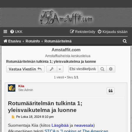
UKK
Rekisteröidy
Kirjaudu sisään
E
Etusivu
Rotuinfo
Rotumääritelmä
t
Amstaffit.com
Amstaffiaiheista keskustelua
s
Rotumääritelmän tulkinta 1; yleisvaikutelma ja luonne
i
Etsi
Tarkennet
Vastaa Viestiin
1 viesti • Sivu
1
/
1
Kiia
Site Admin
Rotumääritelmän tulkinta 1;
yleisvaikutelma ja luonne
V
Pe Loka 18, 2024 8:10 pm
i
e
Suomentaja Kiia (kiitos
Läsgibää
ja
neavesala
)
s
Alkuperäinen teksti
STCA:n
"Looking at The American
t