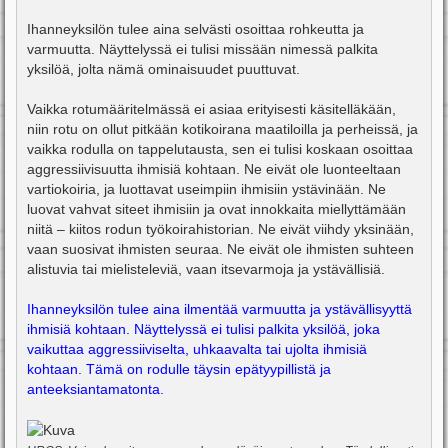
Ihanneyksilön tulee aina selvästi osoittaa rohkeutta ja
varmuutta. Näyttelyssä ei tulisi missään nimessä palkita
yksilöä, jolta nämä ominaisuudet puuttuvat.
Vaikka rotumääritelmässä ei asiaa erityisesti käsitelläkään,
niin rotu on ollut pitkään kotikoirana maatiloilla ja perheissä, ja
vaikka rodulla on tappelutausta, sen ei tulisi koskaan osoittaa
aggressiivisuutta ihmisiä kohtaan. Ne eivät ole luonteeltaan
vartiokoiria, ja luottavat useimpiin ihmisiin ystävinään. Ne
luovat vahvat siteet ihmisiin ja ovat innokkaita miellyttämään
niitä – kiitos rodun työkoirahistorian. Ne eivät viihdy yksinään,
vaan suosivat ihmisten seuraa. Ne eivät ole ihmisten suhteen
alistuvia tai mielisteleviä, vaan itsevarmoja ja ystävällisiä.
Ihanneyksilön tulee aina ilmentää varmuutta ja ystävällisyyttä
ihmisiä kohtaan. Näyttelyssä ei tulisi palkita yksilöä, joka
vaikuttaa aggressiiviselta, uhkaavalta tai ujolta ihmisiä
kohtaan. Tämä on rodulle täysin epätyypillistä ja
anteeksiantamatonta.