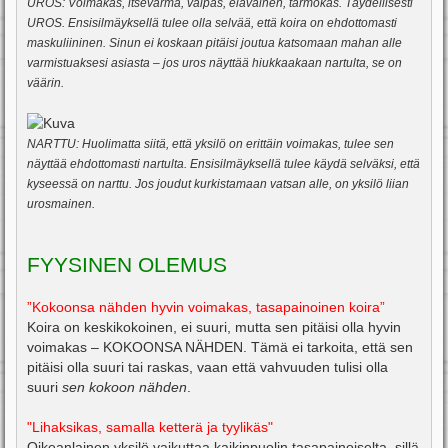
UROS: Voimakas, itsevarma, valpas, eläväinen, tarmokas. Täydellisesti
UROS. Ensisilmäyksellä tulee olla selvää, että koira on ehdottomasti
maskuliininen. Sinun ei koskaan pitäisi joutua katsomaan mahan alle
varmistuaksesi asiasta – jos uros näyttää hiukkaakaan nartulta, se on
väärin.
NARTTU: Huolimatta siitä, että yksilö on erittäin voimakas, tulee sen
näyttää ehdottomasti nartulta. Ensisilmäyksellä tulee käydä selväksi, että
kyseessä on narttu. Jos joudut kurkistamaan vatsan alle, on yksilö liian
urosmainen.
FYYSINEN OLEMUS
”Kokoonsa nähden hyvin voimakas, tasapainoinen koira”
Koira on keskikokoinen, ei suuri, mutta sen pitäisi olla hyvin
voimakas – KOKOONSA NÄHDEN. Tämä ei tarkoita, että sen
pitäisi olla suuri tai raskas, vaan että vahvuuden tulisi olla
suuri
sen kokoon nähden
.
"Lihaksikas, samalla ketterä ja tyylikäs"
Oikeanlainen yksilö vaikuttaa kaikinpuolin tasapainoiselta, sillä